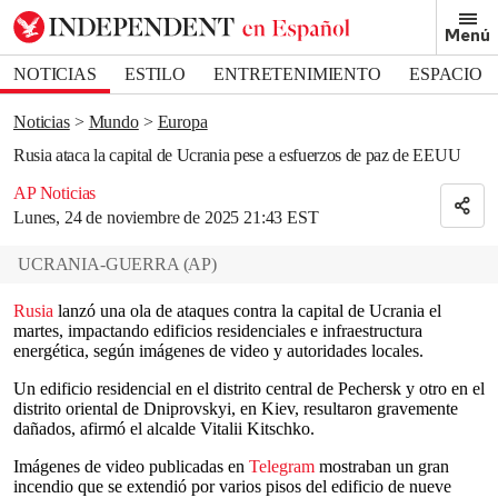
Removed from bookmarks
Menú
Close popover
Bookmark popover
NOTICIAS
ESTILO
ENTRETENIMIENTO
ESPACIO
DEPORTES
Noticias
Mundo
Europa
Rusia ataca la capital de Ucrania pese a esfuerzos de paz de EEUU
AP Noticias
Lunes, 24 de noviembre de 2025 21:43 EST
UCRANIA-GUERRA
(
AP
)
Rusia
lanzó una ola de ataques contra la capital de Ucrania el
martes, impactando edificios residenciales e infraestructura
energética, según imágenes de video y autoridades locales.
Un edificio residencial en el distrito central de Pechersk y otro en el
distrito oriental de Dniprovskyi, en Kiev, resultaron gravemente
dañados, afirmó el alcalde Vitalii Kitschko.
Imágenes de video publicadas en
Telegram
mostraban un gran
incendio que se extendió por varios pisos del edificio de nueve