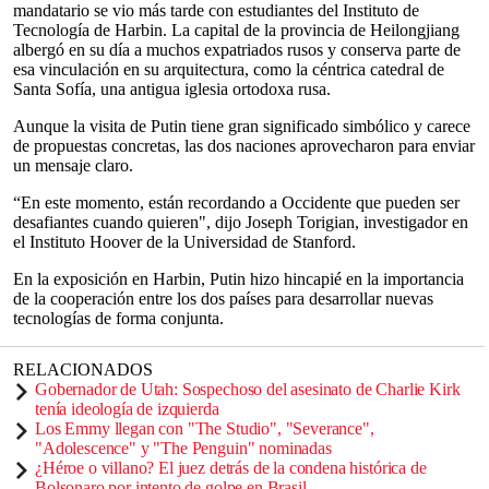
mandatario se vio más tarde con estudiantes del Instituto de
Tecnología de Harbin. La capital de la provincia de Heilongjiang
albergó en su día a muchos expatriados rusos y conserva parte de
esa vinculación en su arquitectura, como la céntrica catedral de
Santa Sofía, una antigua iglesia ortodoxa rusa.
Aunque la visita de Putin tiene gran significado simbólico y carece
de propuestas concretas, las dos naciones aprovecharon para enviar
un mensaje claro.
“En este momento, están recordando a Occidente que pueden ser
desafiantes cuando quieren", dijo Joseph Torigian, investigador en
el Instituto Hoover de la Universidad de Stanford.
En la exposición en Harbin, Putin hizo hincapié en la importancia
de la cooperación entre los dos países para desarrollar nuevas
tecnologías de forma conjunta.
RELACIONADOS
Gobernador de Utah: Sospechoso del asesinato de Charlie Kirk
tenía ideología de izquierda
Los Emmy llegan con "The Studio", "Severance",
"Adolescence" y "The Penguin" nominadas
¿Héroe o villano? El juez detrás de la condena histórica de
Bolsonaro por intento de golpe en Brasil