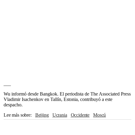
___
Wu informó desde Bangkok. El periodista de The Associated Press
Vladimir Isachenkov en Tallín, Estonia, contribuyó a este
despacho.
Lee más sobre
Beijing
Ucrania
Occidente
Moscú
Estados Unidos
Universidad de Stanford
Europa
Bangkok
The Associated Press
Pacífico
Asia