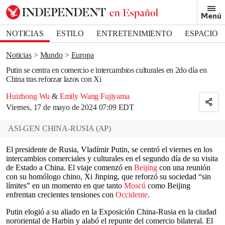
Removed from bookmarks
Menú
Close popover
Bookmark popover
NOTICIAS
ESTILO
ENTRETENIMIENTO
ESPACIO
DEPORTES
Noticias
Mundo
Europa
Putin se centra en comercio e intercambios culturales en 2do día en
China tras reforzar lazos con Xi
Huizhong Wu
&
Emily Wang Fujiyama
Viernes, 17 de mayo de 2024 07:09 EDT
ASI-GEN CHINA-RUSIA
(
AP
)
El presidente de Rusia, Vladímir Putin, se centró el viernes en los
intercambios comerciales y culturales en el segundo día de su visita
de Estado a China. El viaje comenzó en
Beijing
con una reunión
con su homólogo chino, Xi Jinping, que reforzó su sociedad “sin
límites” en un momento en que tanto
Moscú
como Beijing
enfrentan crecientes tensiones con
Occidente
.
Putin elogió a su aliado en la Exposición China-Rusia en la ciudad
nororiental de Harbin y alabó el repunte del comercio bilateral. El