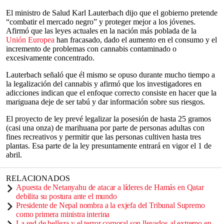
El ministro de Salud Karl Lauterbach dijo que el gobierno pretende
“combatir el mercado negro” y proteger mejor a los jóvenes.
Afirmó que las leyes actuales en la nación más poblada de la
Unión Europea
han fracasado, dado el aumento en el consumo y el
incremento de problemas con cannabis contaminado o
excesivamente concentrado.
Lauterbach señaló que él mismo se opuso durante mucho tiempo a
la legalización del cannabis y afirmó que los investigadores en
adicciones indican que el enfoque correcto consiste en hacer que la
mariguana deje de ser tabú y dar información sobre sus riesgos.
El proyecto de ley prevé legalizar la posesión de hasta 25 gramos
(casi una onza) de marihuana por parte de personas adultas con
fines recreativos y permitir que las personas cultiven hasta tres
plantas. Esa parte de la ley presuntamente entrará en vigor el 1 de
abril.
RELACIONADOS
Apuesta de Netanyahu de atacar a líderes de Hamás en Qatar
debilita su postura ante el mundo
Presidente de Nepal nombra a la exjefa del Tribunal Supremo
como primera ministra interina
La sed de belleza y el terror corporal son llevados al extremo en