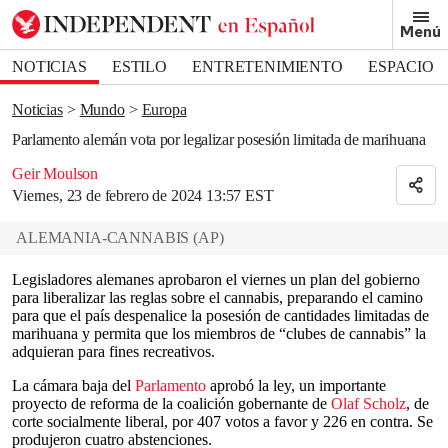
Removed from bookmarks
Menú
Close popover
Bookmark popover
NOTICIAS
ESTILO
ENTRETENIMIENTO
ESPACIO
DEPORTES
Noticias
Mundo
Europa
Parlamento alemán vota por legalizar posesión limitada de marihuana
Geir Moulson
Viernes, 23 de febrero de 2024 13:57 EST
ALEMANIA-CANNABIS
(
AP
)
Legisladores alemanes aprobaron el viernes un plan del gobierno
para liberalizar las reglas sobre el cannabis, preparando el camino
para que el país despenalice la posesión de cantidades limitadas de
marihuana y permita que los miembros de “clubes de cannabis” la
adquieran para fines recreativos.
La cámara baja del
Parlamento
aprobó la ley, un importante
proyecto de reforma de la coalición gobernante de
Olaf Scholz
, de
corte socialmente liberal, por 407 votos a favor y 226 en contra. Se
produjeron cuatro abstenciones.