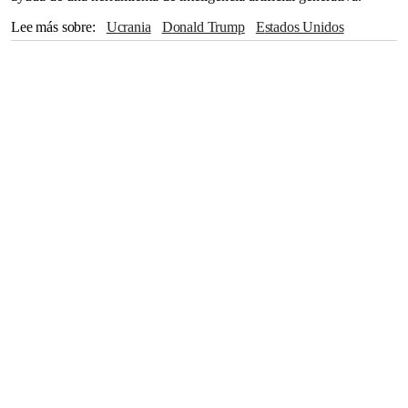
Lee más sobre
Ucrania
Donald Trump
Estados Unidos
Barack Obama
Europa
Unión Europea
Reino Unido
Moscú
Siberia
Múnich
CASA BLANCA