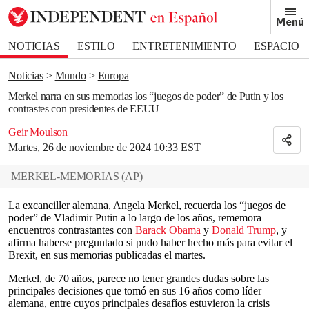
Removed from bookmarks
Menú
Close popover
Bookmark popover
NOTICIAS
ESTILO
ENTRETENIMIENTO
ESPACIO
DEPORTES
Noticias
Mundo
Europa
Merkel narra en sus memorias los “juegos de poder” de Putin y los
contrastes con presidentes de EEUU
Geir Moulson
Martes, 26 de noviembre de 2024 10:33 EST
MERKEL-MEMORIAS
(
AP
)
La excanciller alemana, Angela Merkel, recuerda los “juegos de
poder” de Vladimir Putin a lo largo de los años, rememora
encuentros contrastantes con
Barack Obama
y
Donald Trump
, y
afirma haberse preguntado si pudo haber hecho más para evitar el
Brexit, en sus memorias publicadas el martes.
Merkel, de 70 años, parece no tener grandes dudas sobre las
principales decisiones que tomó en sus 16 años como líder
alemana, entre cuyos principales desafíos estuvieron la crisis