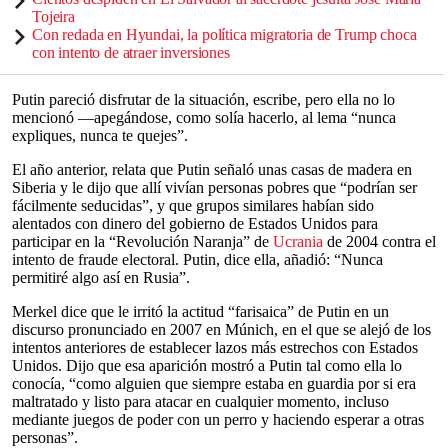
Tojeira
Con redada en Hyundai, la política migratoria de Trump choca
con intento de atraer inversiones
Putin pareció disfrutar de la situación, escribe, pero ella no lo
mencionó —apegándose, como solía hacerlo, al lema “nunca
expliques, nunca te quejes”.
El año anterior, relata que Putin señaló unas casas de madera en
Siberia y le dijo que allí vivían personas pobres que “podrían ser
fácilmente seducidas”, y que grupos similares habían sido
alentados con dinero del gobierno de Estados Unidos para
participar en la “Revolución Naranja” de
Ucrania
de 2004 contra el
intento de fraude electoral. Putin, dice ella, añadió: “Nunca
permitiré algo así en Rusia”.
Merkel dice que le irritó la actitud “farisaica” de Putin en un
discurso pronunciado en 2007 en Múnich, en el que se alejó de los
intentos anteriores de establecer lazos más estrechos con Estados
Unidos. Dijo que esa aparición mostró a Putin tal como ella lo
conocía, “como alguien que siempre estaba en guardia por si era
maltratado y listo para atacar en cualquier momento, incluso
mediante juegos de poder con un perro y haciendo esperar a otras
personas”.