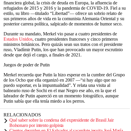
financiera global, la crisis de deuda en Europa, la afluencia de
refugiados de 2015 y 2016 y la pandemia de COVID-19. Fiel a su
estilo, su libro —titulado “Libertad”— ofrece un sobrio relato de
sus primeros años de vida en la comunista Alemania Oriental y su
posterior carrera política, salpicado de momentos de humor seco.
Durante su mandato, Merkel vio pasar a cuatro presidentes de
Estados Unidos
, cuatro presidentes franceses y cinco primeros
ministros británicos. Pero quizás sean sus tratos con el presidente
ruso, Vladímir Putin, los que han provocado un mayor escrutinio
desde que dejó el cargo, a finales de 2021.
Juegos de poder de Putin
Merkel recuerda que Putin la hizo esperar en la cumbre del Grupo
de los Ocho que ella organizó en 2007 —“si hay algo que no
puedo soportar, es la impuntualidad”. Y relata una visita al
balneario ruso de Sochi en el mar Negro ese año, en la que el
labrador de Putin apareció en un momento fotográfico, aunque
Putin sabía que ella tenía miedo a los perros.
RELACIONADOS
Qué saber sobre la condena del expresidente de Brasil Jair
Bolsonaro por intento golpista
Cientos despiden en El Salvador al sacerdote jesuita José María