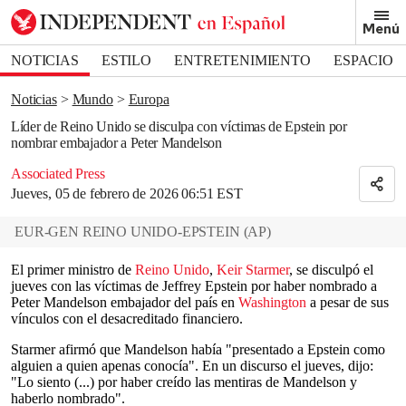
Removed from bookmarks
Menú
Close popover
Bookmark popover
NOTICIAS
ESTILO
ENTRETENIMIENTO
ESPACIO
DEPORTES
Noticias
Mundo
Europa
Líder de Reino Unido se disculpa con víctimas de Epstein por
nombrar embajador a Peter Mandelson
Associated Press
Jueves, 05 de febrero de 2026 06:51 EST
EUR-GEN REINO UNIDO-EPSTEIN
(
AP
)
El primer ministro de
Reino Unido
,
Keir Starmer
, se disculpó el
jueves con las víctimas de Jeffrey Epstein por haber nombrado a
Peter Mandelson embajador del país en
Washington
a pesar de sus
vínculos con el desacreditado financiero.
Starmer afirmó que Mandelson había "presentado a Epstein como
alguien a quien apenas conocía". En un discurso el jueves, dijo:
"Lo siento (...) por haber creído las mentiras de Mandelson y
haberlo nombrado".