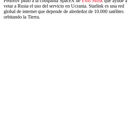
Fedorov pidió a la compañía SpaceX de
Elon Musk
que ayude a
vetar a Rusia el uso del servicio en Ucrania. Starlink es una red
global de internet que depende de alrededor de 10.000 satélites
orbitando la Tierra.