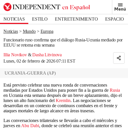
Removed from bookmarks
Menú
Close popover
Bookmark popover
NOTICIAS
ESTILO
ENTRETENIMIENTO
ESPACIO
DEPORTES
Noticias
Mundo
Europa
Funcionario ruso confirma que el diálogo Rusia-Ucrania mediado por
EEUU se retoma esta semana
Illia Novikov
&
Dasha Litvinova
Lunes, 02 de febrero de 2026 07:11 EST
UCRANIA-GUERRA
(
AP
)
Está previsto celebrar una nueva ronda de conversaciones
mediadas por Estados Unidos para poner fin a la guerra de
Rusia
en Ucrania esta semana después de un breve aplazamiento, dijo el
lunes un alto funcionario del
Kremlin
. Las negociaciones se
desarrollan en un contexto de continuos combates en el frente y
ataques mortales de largo alcance en áreas traseras.
Las conversaciones trilaterales se llevarán a cabo el miércoles y
jueves en
Abu Dabi
, donde se celebró una reunión anterior el mes