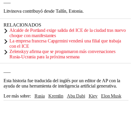
___
Litvinova contribuyó desde Tallín, Estonia.
RELACIONADOS
Alcalde de Portland exige salida del ICE de la ciudad tras nuevo
choque con manifestantes
La empresa francesa Capgemini venderá una filial que trabaja
con el ICE
Zelenskyy afirma que se programaron más conversaciones
Rusia-Ucrania para la próxima semana
___
Esta historia fue traducida del inglés por un editor de AP con la
ayuda de una herramienta de inteligencia artificial generativa.
Lee más sobre
Rusia
Kremlin
Abu Dabi
Kiev
Elon Musk
Starlink
Florida
Miami
Donald Trump
Moscú
TIERRA