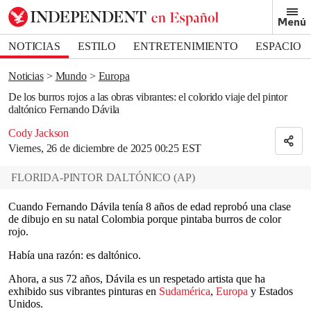
Removed from bookmarks
Menú
Close popover
Bookmark popover
NOTICIAS
ESTILO
ENTRETENIMIENTO
ESPACIO
DEPORTES
Noticias
Mundo
Europa
De los burros rojos a las obras vibrantes: el colorido viaje del pintor
daltónico Fernando Dávila
Cody Jackson
Viernes, 26 de diciembre de 2025 00:25 EST
FLORIDA-PINTOR DALTÓNICO
(
AP
)
Cuando Fernando Dávila tenía 8 años de edad reprobó una clase
de dibujo en su natal Colombia porque pintaba burros de color
rojo.
Había una razón: es daltónico.
Ahora, a sus 72 años, Dávila es un respetado artista que ha
exhibido sus vibrantes pinturas en
Sudamérica
,
Europa
y Estados
Unidos.