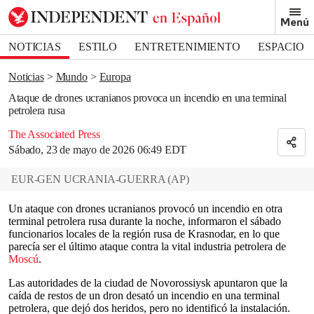
Removed from bookmarks
Menú
Close popover
Bookmark popover
NOTICIAS
ESTILO
ENTRETENIMIENTO
ESPACIO
DEPORTES
Noticias
Mundo
Europa
Ataque de drones ucranianos provoca un incendio en una terminal
petrolera rusa
The Associated Press
Sábado, 23 de mayo de 2026 06:49 EDT
EUR-GEN UCRANIA-GUERRA
(
AP
)
Un ataque con drones ucranianos provocó un incendio en otra
terminal petrolera rusa durante la noche, informaron el sábado
funcionarios locales de la región rusa de Krasnodar, en lo que
parecía ser el último ataque contra la vital industria petrolera de
Moscú
.
Las autoridades de la ciudad de Novorossiysk apuntaron que la
caída de restos de un dron desató un incendio en una terminal
petrolera, que dejó dos heridos, pero no identificó la instalación.