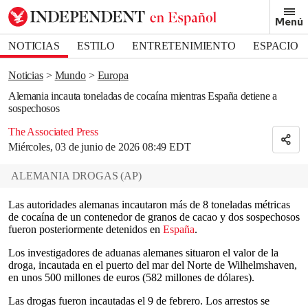
Removed from bookmarks
Menú
Close popover
Bookmark popover
NOTICIAS
ESTILO
ENTRETENIMIENTO
ESPACIO
DEPORTES
Noticias
Mundo
Europa
Alemania incauta toneladas de cocaína mientras España detiene a
sospechosos
The Associated Press
Miércoles, 03 de junio de 2026 08:49 EDT
ALEMANIA DROGAS
(
AP
)
Las autoridades alemanas incautaron más de 8 toneladas métricas
de cocaína de un contenedor de granos de cacao y dos sospechosos
fueron posteriormente detenidos en
España
.
Los investigadores de aduanas alemanes situaron el valor de la
droga, incautada en el puerto del mar del Norte de Wilhelmshaven,
en unos 500 millones de euros (582 millones de dólares).
Las drogas fueron incautadas el 9 de febrero. Los arrestos se