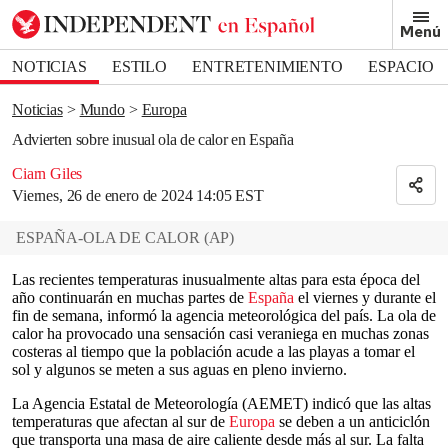
Removed from bookmarks
Menú
Close popover
Bookmark popover
NOTICIAS
ESTILO
ENTRETENIMIENTO
ESPACIO
DEPORTES
Noticias
Mundo
Europa
Advierten sobre inusual ola de calor en España
Ciarn Giles
Viernes, 26 de enero de 2024 14:05 EST
ESPAÑA-OLA DE CALOR
(
AP
)
Las recientes temperaturas inusualmente altas para esta época del
año continuarán en muchas partes de
España
el viernes y durante el
fin de semana, informó la agencia meteorológica del país. La ola de
calor ha provocado una sensación casi veraniega en muchas zonas
costeras al tiempo que la población acude a las playas a tomar el
sol y algunos se meten a sus aguas en pleno invierno.
La Agencia Estatal de Meteorología (AEMET) indicó que las altas
temperaturas que afectan al sur de
Europa
se deben a un anticiclón
que transporta una masa de aire caliente desde más al sur. La falta