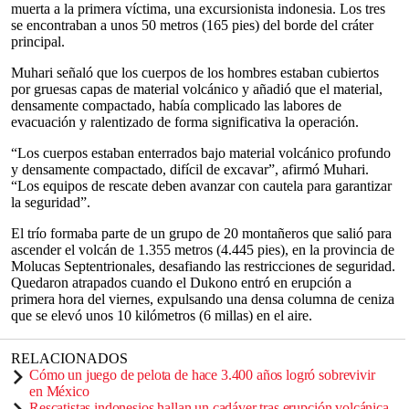
muerta a la primera víctima, una excursionista indonesia. Los tres
se encontraban a unos 50 metros (165 pies) del borde del cráter
principal.
Muhari señaló que los cuerpos de los hombres estaban cubiertos
por gruesas capas de material volcánico y añadió que el material,
densamente compactado, había complicado las labores de
evacuación y ralentizado de forma significativa la operación.
“Los cuerpos estaban enterrados bajo material volcánico profundo
y densamente compactado, difícil de excavar”, afirmó Muhari.
“Los equipos de rescate deben avanzar con cautela para garantizar
la seguridad”.
El trío formaba parte de un grupo de 20 montañeros que salió para
ascender el volcán de 1.355 metros (4.445 pies), en la provincia de
Molucas Septentrionales, desafiando las restricciones de seguridad.
Quedaron atrapados cuando el Dukono entró en erupción a
primera hora del viernes, expulsando una densa columna de ceniza
que se elevó unos 10 kilómetros (6 millas) en el aire.
RELACIONADOS
Cómo un juego de pelota de hace 3.400 años logró sobrevivir
en México
Rescatistas indonesios hallan un cadáver tras erupción volcánica