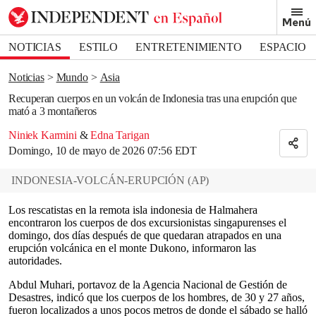
Removed from bookmarks
Menú
Close popover
Bookmark popover
NOTICIAS
ESTILO
ENTRETENIMIENTO
ESPACIO
DEPORTES
Noticias
Mundo
Asia
Recuperan cuerpos en un volcán de Indonesia tras una erupción que
mató a 3 montañeros
Niniek Karmini
&
Edna Tarigan
Domingo, 10 de mayo de 2026 07:56 EDT
INDONESIA-VOLCÁN-ERUPCIÓN
(
AP
)
Los rescatistas en la remota isla indonesia de Halmahera
encontraron los cuerpos de dos excursionistas singapurenses el
domingo, dos días después de que quedaran atrapados en una
erupción volcánica en el monte Dukono, informaron las
autoridades.
Abdul Muhari, portavoz de la Agencia Nacional de Gestión de
Desastres, indicó que los cuerpos de los hombres, de 30 y 27 años,
fueron localizados a unos pocos metros de donde el sábado se halló