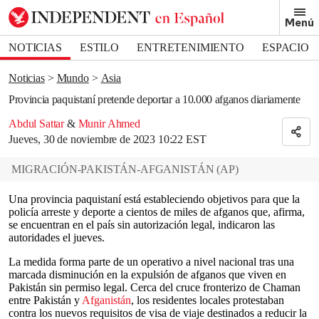
Removed from bookmarks
Menú
Close popover
Bookmark popover
NOTICIAS
ESTILO
ENTRETENIMIENTO
ESPACIO
DEPORTES
Noticias
Mundo
Asia
Provincia paquistaní pretende deportar a 10.000 afganos diariamente
Abdul Sattar
&
Munir Ahmed
Jueves, 30 de noviembre de 2023 10:22 EST
MIGRACIÓN-PAKISTÁN-AFGANISTÁN
(
AP
)
Una provincia paquistaní está estableciendo objetivos para que la
policía arreste y deporte a cientos de miles de afganos que, afirma,
se encuentran en el país sin autorización legal, indicaron las
autoridades el jueves.
La medida forma parte de un operativo a nivel nacional tras una
marcada disminución en la expulsión de afganos que viven en
Pakistán sin permiso legal. Cerca del cruce fronterizo de Chaman
entre Pakistán y
Afganistán
, los residentes locales protestaban
contra los nuevos requisitos de visa de viaje destinados a reducir la