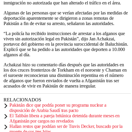
inmigración no autorizada que han alterado el tráfico en el área.
Algunas de las personas que se verían afectadas por las medidas de
deportación aparentemente se dirigieron a zonas remotas de
Pakistán a fin de evitar su arresto, señalaron las autoridades.
“La policía ha recibido instrucciones de arrestar a los afganos que
viven sin autorización legal en Pakistán”, dijo Jan Achakzai,
portavoz del gobierno en la provincia suroccidental de Baluchistán.
Explicó que se ha pedido a las autoridades que deporten a 10.000
afganos al día.
Achakzai hizo su comentario días después que las autoridades en
los dos cruces fronterizos de Torkham en el noroeste y Chaman en
el suroeste reconocieran una disminución repentina en el número
de afganos que fueron enviados de vuelta a Afganistán tras ser
acusados ​​de vivir en Pakistán de manera irregular.
RELACIONADOS
Pakistán dice que podría poner su programa nuclear a
disposición de Arabia Saudí tras pacto
El Talibán libera a pareja británica detenida durante meses en
Afganistán por cargos no revelados
Hallan restos que podrían ser de Travis Decker, buscado por la
muerte de sus tres hijas