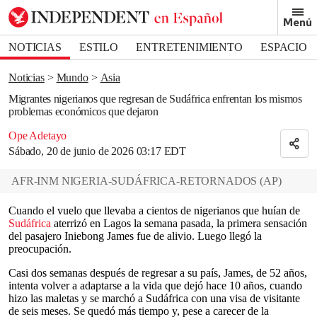
Removed from bookmarks
Menú
Close popover
Bookmark popover
NOTICIAS
ESTILO
ENTRETENIMIENTO
ESPACIO
DEPORTES
Noticias
Mundo
Asia
Migrantes nigerianos que regresan de Sudáfrica enfrentan los mismos
problemas económicos que dejaron
Ope Adetayo
Sábado, 20 de junio de 2026 03:17 EDT
AFR-INM NIGERIA-SUDÁFRICA-RETORNADOS
(
AP
)
Cuando el vuelo que llevaba a cientos de nigerianos que huían de
Sudáfrica
aterrizó en Lagos la semana pasada, la primera sensación
del pasajero Iniebong James fue de alivio. Luego llegó la
preocupación.
Casi dos semanas después de regresar a su país, James, de 52 años,
intenta volver a adaptarse a la vida que dejó hace 10 años, cuando
hizo las maletas y se marchó a Sudáfrica con una visa de visitante
de seis meses. Se quedó más tiempo y, pese a carecer de la