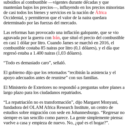
subsidios al combustible —vigentes durante décadas y que
mantenían bajos los precios—, influyendo en los precios minoristas
de casi todos los bienes y servicios en la nación de
África
Occidental, y permitieron que el valor de la naira quedara
determinado por las fuerzas del mercado.
Las reformas han provocado una inflación galopante, que se vio
agravada por la guerra con
Irán
, que situó el precio del combustible
en casi 1 dólar por litro. Cuando James se marchó en 2016, el
combustible costaba 85 nairas por litro (0,1 dólares), y el día que
regresó estaba a 1.400 nairas (1,03 dólares).
“Todo es demasiado caro”, señaló.
El gobierno dijo que los retornados “recibirán la asistencia y el
apoyo adecuados antes de reunirse” con sus familias.
El Ministerio de Exteriores no respondió a preguntas sobre planes a
largo plazo para los ciudadanos repatriados.
“La repatriación no es transformación”, dijo Margaret Monyani,
fundadora del OLAM Africa Research Institute, un centro de
estudios sobre migración con sede en Johannesburgo. “Regresar no
siempre es tan sencillo como parece. La gente simplemente piensa:
vuelve a casa y empieza de nuevo. No, ¿qué es el hogar?”.