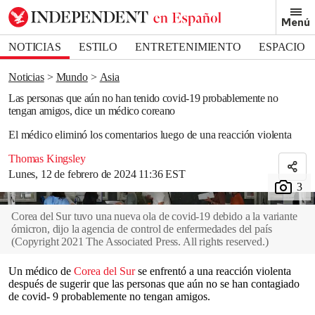
Removed from bookmarks
Menú
Close popover
Bookmark popover
NOTICIAS
ESTILO
ENTRETENIMIENTO
ESPACIO
DEPORTES
Noticias
Mundo
Asia
Las personas que aún no han tenido covid-19 probablemente no
tengan amigos, dice un médico coreano
El médico eliminó los comentarios luego de una reacción violenta
Thomas Kingsley
Lunes, 12 de febrero de 2024 11:36 EST
Corea del Sur tuvo una nueva ola de covid-19 debido a la variante
ómicron, dijo la agencia de control de enfermedades del país
(
Copyright 2021 The Associated Press. All rights reserved.
)
Un médico de
Corea del Sur
se enfrentó a una reacción violenta
después de sugerir que las personas que aún no se han contagiado
de covid- 9 probablemente no tengan amigos.