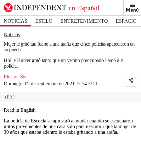
Removed from bookmarks
Menú
Close popover
Bookmark popover
NOTICIAS
ESTILO
ENTRETENIMIENTO
ESPACIO
DEPORTES
Noticias
Mujer le gritó tan fuerte a una araña que cinco policías aparecieron en
su puerta
Hollie Hunter gritó tanto que un vecino preocupado llamó a la
policía.
Eleanor Sly
Domingo, 05 de septiembre de 2021 17:54 EDT
(
PA
)
Read in English
La policía de Escocia se apresuró a ayudar cuando se escucharon
gritos provenientes de una casa solo para descubrir que la mujer de
30 años que estaba adentro le estaba gritando a una araña.