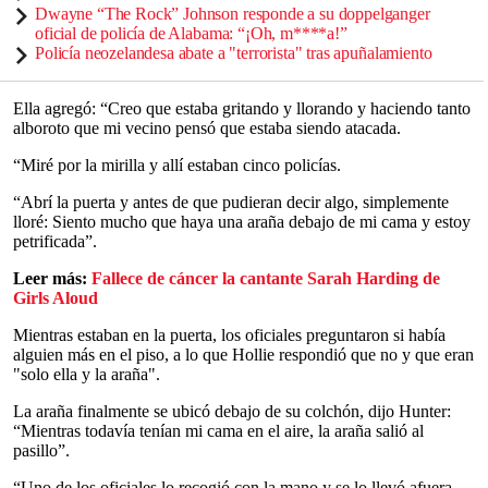
Dwayne “The Rock” Johnson responde a su doppelganger
oficial de policía de Alabama: “¡Oh, m****a!”
Policía neozelandesa abate a "terrorista" tras apuñalamiento
Ella agregó: “Creo que estaba gritando y llorando y haciendo tanto
alboroto que mi vecino pensó que estaba siendo atacada.
“Miré por la mirilla y allí estaban cinco policías.
“Abrí la puerta y antes de que pudieran decir algo, simplemente
lloré: Siento mucho que haya una araña debajo de mi cama y estoy
petrificada”.
Leer más:
Fallece de cáncer la cantante Sarah Harding de
Girls Aloud
Mientras estaban en la puerta, los oficiales preguntaron si había
alguien más en el piso, a lo que Hollie respondió que no y que eran
"solo ella y la araña".
La araña finalmente se ubicó debajo de su colchón, dijo Hunter:
“Mientras todavía tenían mi cama en el aire, la araña salió al
pasillo”.
“Uno de los oficiales lo recogió con la mano y se lo llevó afuera…