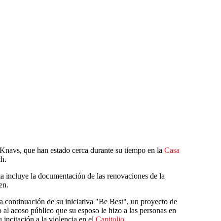
 Knavs, que han estado cerca durante su tiempo en la
Casa
h.
a incluye la documentación de las renovaciones de la
en.
a continuación de su iniciativa "Be Best", un proyecto de
 al acoso público que su esposo le hizo a las personas en
u incitación a la violencia en el
Capitolio
.