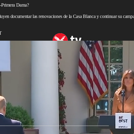
ex-Primera Dama?
luyen documentar las renovaciones de la Casa Blanca y continuar su campa
T
r years
partida de la
Casa Blanca
, la primera dama
Melania
en un futuro lejos de
Washington
DC.
 por la derrota electoral y se negó a ceder ante el
dama ha estado aceptando los resultados y empacando para
rante semanas.
je en Air Force One el miércoles, rumbo a una nueva vida
 Beach,
Florida
. Ni el presidente ni la primera dama
vierte en una rara excepción a la tradición de larga data.