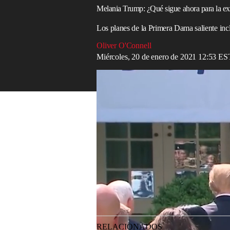
Melania Trump: ¿Qué sigue ahora para la 
Los planes de la Primera Dama saliente inc
Oliver O'Connell
Miércoles, 20 de enero de 2021 12:53 ES
A look back over Melania Trump's last fou
Read in English
A medida que avanzan los minutos de su 
Trump
se ha centrado con determinación 
Y aunque el presidente ha estado amargado
presidente electo
Joe Biden
, la primera 
abandonar 1600 Pennsylvania Avenue du
La familia Trump realizará un último via
en su residencia de Mar-a-Lago en Palm
asistirán a la inauguración, lo que los con
RELACIONADOS