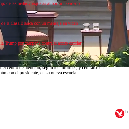
: de las malas chaquetas al horror navideño
 de la Casa Blanca con un mensaje en video
ia Trump por campaña contra el acoso escolar
r del centro de atención, según los informes, y centrarse en
omún con el presidente, en su nueva escuela.
Lo