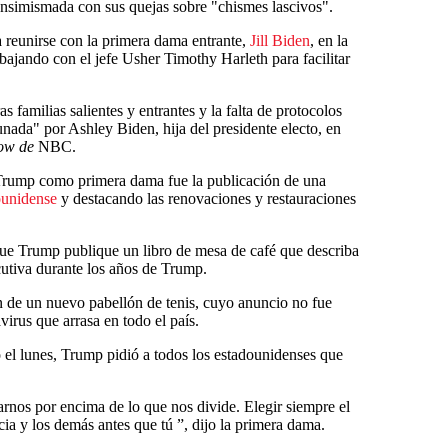
ensimismada con sus quejas sobre "chismes lascivos".
reunirse con la primera dama entrante,
Jill Biden
, en la
bajando con el jefe Usher Timothy Harleth para facilitar
s familias salientes y entrantes y la falta de protocolos
unada" por Ashley Biden, hija del presidente electo, en
ow de
NBC.
e Trump como primera dama fue la publicación de una
ounidense
y destacando las renovaciones y restauraciones
que Trump publique un libro de mesa de café que describa
cutiva durante los años de Trump.
ón de un nuevo pabellón de tenis, cuyo anuncio no fue
irus que arrasa en todo el país.
o el lunes, Trump pidió a todos los estadounidenses que
arnos por encima de lo que nos divide. Elegir siempre el
cia y los demás antes que tú ”, dijo la primera dama.