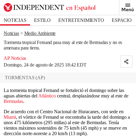
Removed from bookmarks
Menú
Close popover
Bookmark popover
NOTICIAS
ESTILO
ENTRETENIMIENTO
ESPACIO
DEPORTES
Noticias
Medio Ambiente
Tormenta tropical Fernand pasa muy al este de Bermudas y no es
amenaza para tierra.
AP Noticias
Domingo, 24 de agosto de 2025 18:42 EDT
TORMENTAS
(
AP
)
La tormenta tropical Fernand se fortaleció el domingo sobre las
aguas abiertas del
Atlántico
central, desplazándose muy al este de
Bermudas
.
De acuerdo con el Centro Nacional de Huracanes, con sede en
Miami
, el vórtice de Fernand se encontraba la tarde del domingo a
unos 475 kilómetros (295 millas) al este de Bermudas. Tenía
vientos máximos sostenidos de 75 km/h (45 mph) y se mueve en
dirección norte-noreste a 20 km/h (13 mph).