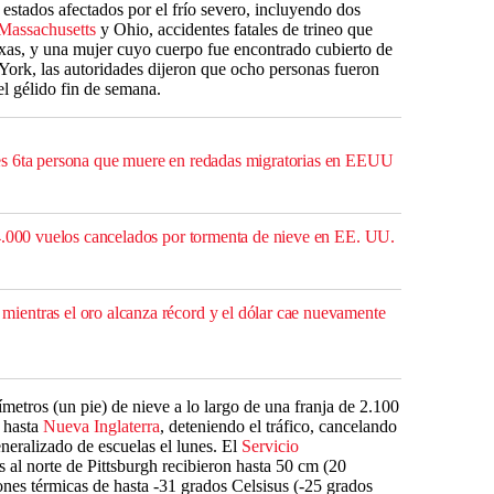
estados afectados por el frío severo, incluyendo dos
Massachusetts
y Ohio, accidentes fatales de trineo que
xas, y una mujer cuyo cuerpo fue encontrado cubierto de
ork, las autoridades dijeron que ocho personas fueron
el gélido fin de semana.
s 6ta persona que muere en redadas migratorias en EEUU
4.000 vuelos cancelados por tormenta de nieve en EE. UU.
entras el oro alcanza récord y el dólar cae nuevamente
metros (un pie) de nieve a lo largo de una franja de 2.100
 hasta
Nueva Inglaterra
, deteniendo el tráfico, cancelando
neralizado de escuelas el lunes. El
Servicio
s al norte de Pittsburgh recibieron hasta 50 cm (20
ones térmicas de hasta -31 grados Celsisus (-25 grados