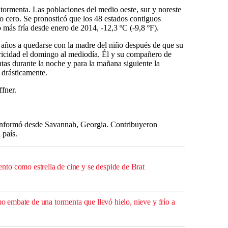
a tormenta. Las poblaciones del medio oeste, sur y noreste
o cero. Se pronosticó que los 48 estados contiguos
más fría desde enero de 2014, -12,3 ºC (-9,8 ºF).
 años a quedarse con la madre del niño después de que su
ctricidad el domingo al mediodía. Él y su compañero de
tas durante la noche y para la mañana siguiente la
 drásticamente.
ffner.
nformó desde Savannah, Georgia. Contribuyeron
 país.
o como estrella de cine y se despide de Brat
imo embate de una tormenta que llevó hielo, nieve y frío a