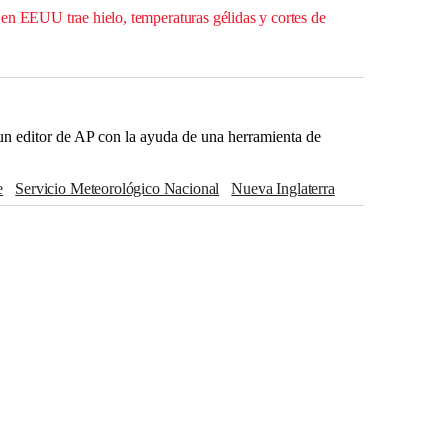
en EEUU trae hielo, temperaturas gélidas y cortes de
r un editor de AP con la ayuda de una herramienta de
e
Servicio Meteorológico Nacional
Nueva Inglaterra
Kansas
Andy Beshear
Oxford
Georgia