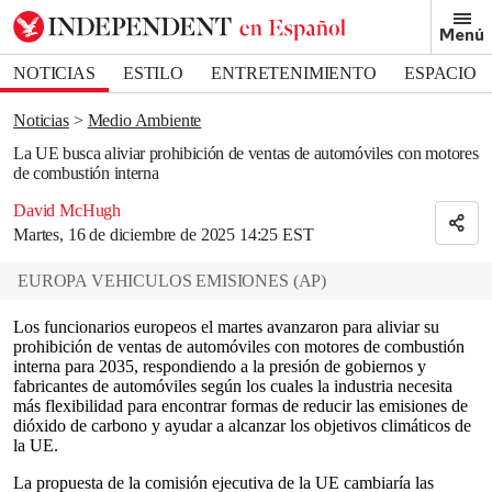
Removed from bookmarks
Menú
Close popover
Bookmark popover
NOTICIAS
ESTILO
ENTRETENIMIENTO
ESPACIO
DEPORTES
Noticias
Medio Ambiente
La UE busca aliviar prohibición de ventas de automóviles con motores
de combustión interna
David McHugh
Martes, 16 de diciembre de 2025 14:25 EST
EUROPA VEHICULOS EMISIONES
(
AP
)
Los funcionarios europeos el martes avanzaron para aliviar su
prohibición de ventas de automóviles con motores de combustión
interna para 2035, respondiendo a la presión de gobiernos y
fabricantes de automóviles según los cuales la industria necesita
más flexibilidad para encontrar formas de reducir las emisiones de
dióxido de carbono y ayudar a alcanzar los objetivos climáticos de
la UE.
La propuesta de la comisión ejecutiva de la UE cambiaría las