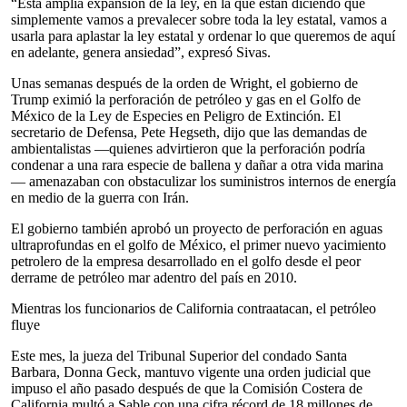
“Esta amplia expansión de la ley, en la que están diciendo que
simplemente vamos a prevalecer sobre toda la ley estatal, vamos a
usarla para aplastar la ley estatal y ordenar lo que queremos de aquí
en adelante, genera ansiedad”, expresó Sivas.
Unas semanas después de la orden de Wright, el gobierno de
Trump eximió la perforación de petróleo y gas en el Golfo de
México de la Ley de Especies en Peligro de Extinción. El
secretario de Defensa, Pete Hegseth, dijo que las demandas de
ambientalistas —quienes advirtieron que la perforación podría
condenar a una rara especie de ballena y dañar a otra vida marina
— amenazaban con obstaculizar los suministros internos de energía
en medio de la guerra con Irán.
El gobierno también aprobó un proyecto de perforación en aguas
ultraprofundas en el golfo de México, el primer nuevo yacimiento
petrolero de la empresa desarrollado en el golfo desde el peor
derrame de petróleo mar adentro del país en 2010.
Mientras los funcionarios de California contraatacan, el petróleo
fluye
Este mes, la jueza del Tribunal Superior del condado Santa
Barbara, Donna Geck, mantuvo vigente una orden judicial que
impuso el año pasado después de que la Comisión Costera de
California multó a Sable con una cifra récord de 18 millones de