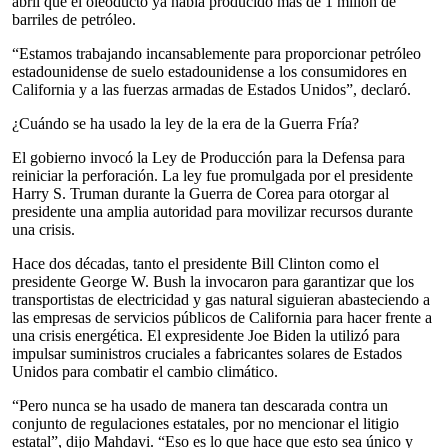
abril que el oleoducto ya había producido más de 1 millón de
barriles de petróleo.
“Estamos trabajando incansablemente para proporcionar petróleo
estadounidense de suelo estadounidense a los consumidores en
California y a las fuerzas armadas de Estados Unidos”, declaró.
¿Cuándo se ha usado la ley de la era de la Guerra Fría?
El gobierno invocó la Ley de Producción para la Defensa para
reiniciar la perforación. La ley fue promulgada por el presidente
Harry S. Truman durante la Guerra de Corea para otorgar al
presidente una amplia autoridad para movilizar recursos durante
una crisis.
Hace dos décadas, tanto el presidente Bill Clinton como el
presidente George W. Bush la invocaron para garantizar que los
transportistas de electricidad y gas natural siguieran abasteciendo a
las empresas de servicios públicos de California para hacer frente a
una crisis energética. El expresidente Joe Biden la utilizó para
impulsar suministros cruciales a fabricantes solares de Estados
Unidos para combatir el cambio climático.
“Pero nunca se ha usado de manera tan descarada contra un
conjunto de regulaciones estatales, por no mencionar el litigio
estatal”, dijo Mahdavi. “Eso es lo que hace que esto sea único y