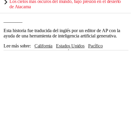
Los cielos más oscuros del mundo, bajo presión en el desierto
de Atacama
________
Esta historia fue traducida del inglés por un editor de AP con la
ayuda de una herramienta de inteligencia artificial generativa.
Lee más sobre
California
Estados Unidos
Pacífico
Donald Trump
Guerra Fría
Los Ángeles
Irán
Washington
Departamento de Justicia
Bill Clinton
Joe Biden
Golfo de México
México
Pete Hegseth