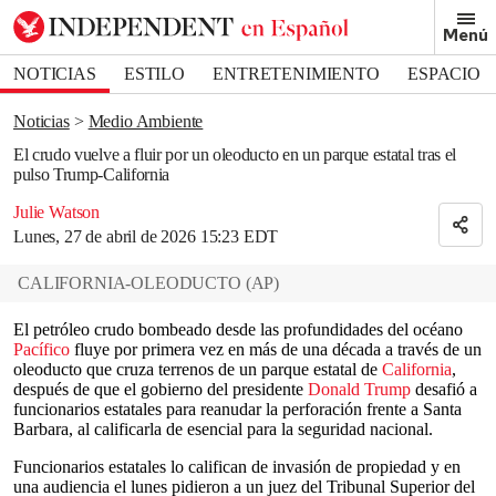
Removed from bookmarks
Menú
Close popover
Bookmark popover
NOTICIAS
ESTILO
ENTRETENIMIENTO
ESPACIO
DEPORTES
Noticias
Medio Ambiente
El crudo vuelve a fluir por un oleoducto en un parque estatal tras el
pulso Trump-California
Julie Watson
Lunes, 27 de abril de 2026 15:23 EDT
CALIFORNIA-OLEODUCTO
(
AP
)
El petróleo crudo bombeado desde las profundidades del océano
Pacífico
fluye por primera vez en más de una década a través de un
oleoducto que cruza terrenos de un parque estatal de
California
,
después de que el gobierno del presidente
Donald Trump
desafió a
funcionarios estatales para reanudar la perforación frente a Santa
Barbara, al calificarla de esencial para la seguridad nacional.
Funcionarios estatales lo califican de invasión de propiedad y en
una audiencia el lunes pidieron a un juez del Tribunal Superior del