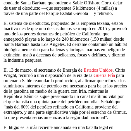
condado Santa Barbara que ordene a Sable Offshore Corp. dejar
de usar el oleoducto —que serpentea 6 kilómetros (4 millas) a
través de una parte del Parque Estatal Gaviota— y retirarlo.
El sistema de oleoductos, propiedad de la empresa texana, estaba
inactivo desde que uno de sus ductos se rompió en 2015 y provocó
uno de los peores derrames de petróleo de California, que
ennegreció playas a lo largo de 240 kilómetros (150 millas) desde
Santa Barbara hasta Los Ángeles. El derrame contaminó un hábitat
biológicamente rico para ballenas y tortugas marinas en peligro de
extinción, mató a decenas de pelícanos, focas y delfines, y diezmó
la industria pesquera.
El 13 de marzo, el secretario de Energía de
Estados Unidos
, Chris
Wright, recurrió a una disposición de la era de la
Guerra Fría
para
ordenar a Sable reanudar la producción, al afirmar que reforzar los
suministros internos de petróleo era necesario para bajar los precios
de la gasolina en medio de la guerra con Irán, mientras la
República Islámica sigue presionando un canal marítimo vital por
el que transita una quinta parte del petróleo mundial. Señaló que
“más del 60% del petróleo refinado en California proviene del
extranjero, y una parte significativa viaja por el estrecho de Ormuz,
lo que presenta serias amenazas a la seguridad nacional”.
El litigio es la más reciente andanada en una batalla legal en