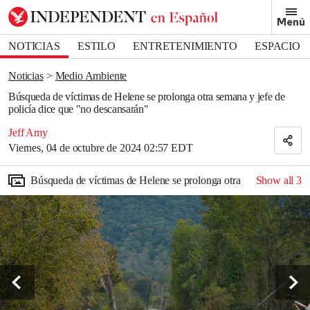
Removed from bookmarks
Menú
Close popover
Bookmark popover
NOTICIAS
ESTILO
ENTRETENIMIENTO
ESPACIO
DEPORTES
Noticias
Medio Ambiente
Búsqueda de víctimas de Helene se prolonga otra semana y jefe de
policía dice que "no descansarán"
Jeff Amy
Viernes, 04 de octubre de 2024 02:57 EDT
Búsqueda de víctimas de Helene se prolonga otra semana y jefe d
Show all
3