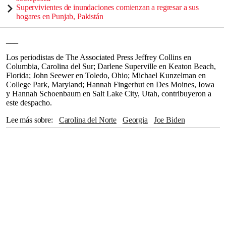
Supervivientes de inundaciones comienzan a regresar a sus
hogares en Punjab, Pakistán
___
Los periodistas de The Associated Press Jeffrey Collins en
Columbia, Carolina del Sur; Darlene Superville en Keaton Beach,
Florida; John Seewer en Toledo, Ohio; Michael Kunzelman en
College Park, Maryland; Hannah Fingerhut en Des Moines, Iowa
y Hannah Schoenbaum en Salt Lake City, Utah, contribuyeron a
este despacho.
Lee más sobre
Carolina del Norte
Georgia
Joe Biden
México
Mississippi
Des Moines
The Associated Press
Salt Lake City
Utah