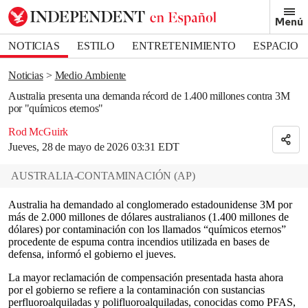
Removed from bookmarks
Menú
Close popover
Bookmark popover
NOTICIAS
ESTILO
ENTRETENIMIENTO
ESPACIO
DEPORTES
Noticias
Medio Ambiente
Australia presenta una demanda récord de 1.400 millones contra 3M
por "químicos eternos"
Rod McGuirk
Jueves, 28 de mayo de 2026 03:31 EDT
AUSTRALIA-CONTAMINACIÓN
(
AP
)
Australia ha demandado al conglomerado estadounidense 3M por
más de 2.000 millones de dólares australianos (1.400 millones de
dólares) por contaminación con los llamados “químicos eternos”
procedente de espuma contra incendios utilizada en bases de
defensa, informó el gobierno el jueves.
La mayor reclamación de compensación presentada hasta ahora
por el gobierno se refiere a la contaminación con sustancias
perfluoroalquiladas y polifluoroalquiladas, conocidas como PFAS,