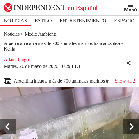
Removed from bookmarks
Menú
Close popover
Bookmark popover
NOTICIAS
ESTILO
ENTRETENIMIENTO
ESPACIO
DEPORTES
Noticias
Medio Ambiente
Argentina incauta más de 700 animales marinos traficados desde
Kenia
Allan Olingo
Martes, 26 de mayo de 2026 10:29 EDT
Argentina incauta más de 700 animales marinos traficados desde
Show all
2