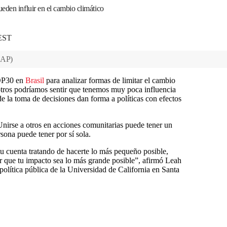
eden influir en el cambio climático
 EST
AP
)
COP30 en
Brasil
para analizar formas de limitar el cambio
sotros podríamos sentir que tenemos muy poca influencia
e la toma de decisiones dan forma a políticas con efectos
nirse a otros en acciones comunitarias puede tener un
ona puede tener por sí sola.
tu cuenta tratando de hacerte lo más pequeño posible,
cer que tu impacto sea lo más grande posible”, afirmó Leah
 política pública de la Universidad de California en Santa