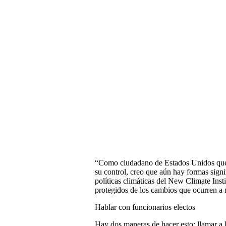
“Como ciudadano de Estados Unidos que si
su control, creo que aún hay formas signif
políticas climáticas del New Climate Inst
protegidos de los cambios que ocurren a n
Hablar con funcionarios electos
Hay dos maneras de hacer esto: llamar a los