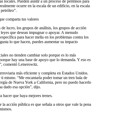
s locales. Pueden asistir a un proceso de permisos para
realmente ocurre en la escala de un edificio, en la escala
 petróleo”.
que comparta tus valores
 de lucro, los grupos de análisis, los grupos de acción
an leyes que desean impugnar o apoyar. A menudo
específica para hacer mella en los problemas contra los
e gusta lo que hacen, puedes aumentar su impacto
ciales no tienden cambiar solo porque es lo más
 porque hay una base de apoyo que lo demanda. Y eso es
s”, comentó Leiserowitz.
ferroviaria más eficiente y completa en Estados Unidos.
ti mismo. “Me encantaría poder tomar un tren bala de
nergía de Nueva York a California, pero no puedo hacerlo
a dado esa opción”, dijo.
a hacer que haya mejores trenes.
e la acción pública es que señala a otros que vale la pena
 mismos.