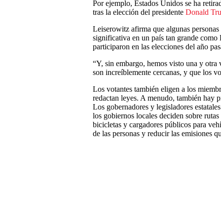
Por ejemplo, Estados Unidos se ha retira
tras la elección del presidente
Donald Tr
Leiserowitz afirma que algunas personas 
significativa en un país tan grande com
participaron en las elecciones del año pa
“Y, sin embargo, hemos visto una y otra v
son increíblemente cercanas, y que los vo
Los votantes también eligen a los miemb
redactan leyes. A menudo, también hay pr
Los gobernadores y legisladores estatales 
los gobiernos locales deciden sobre rutas 
bicicletas y cargadores públicos para ve
de las personas y reducir las emisiones qu