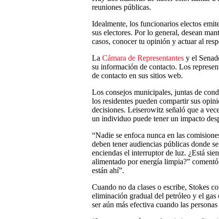
reuniones públicas.
Idealmente, los funcionarios electos emi
sus electores. Por lo general, desean ma
casos, conocer tu opinión y actuar al resp
La
Cámara de Representantes
y el Senado
su información de contacto. Los represent
de contacto en sus sitios web.
Los consejos municipales, juntas de cond
los residentes pueden compartir sus opini
decisiones. Leiserowitz señaló que a vece
un individuo puede tener un impacto des
“Nadie se enfoca nunca en las comisiones 
deben tener audiencias públicas donde se
enciendas el interruptor de luz. ¿Está si
alimentado por energía limpia?” comentó.
están ahí”.
Cuando no da clases o escribe, Stokes col
eliminación gradual del petróleo y el ga
ser aún más efectiva cuando las persona