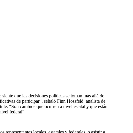
ente que las decisiones políticas se toman más allá de
icativas de participar”, señaló Finn Hossfeld, analista de
itute. “Son cambios que ocurren a nivel estatal y que están
ivel federal”.
 representantes locales, estatales y federales, o asistir a