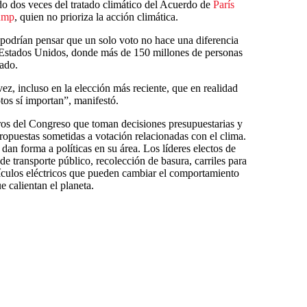
do dos veces del tratado climático del Acuerdo de
París
ump
, quien no prioriza la acción climática.
podrían pensar que un solo voto no hace una diferencia
o Estados Unidos, donde más de 150 millones de personas
sado.
ez, incluso en la elección más reciente, que en realidad
tos sí importan”, manifestó.
ros del Congreso que toman decisiones presupuestarias y
opuestas sometidas a votación relacionadas con el clima.
dan forma a políticas en su área. Los líderes electos de
de transporte público, recolección de basura, carriles para
hículos eléctricos que pueden cambiar el comportamiento
e calientan el planeta.