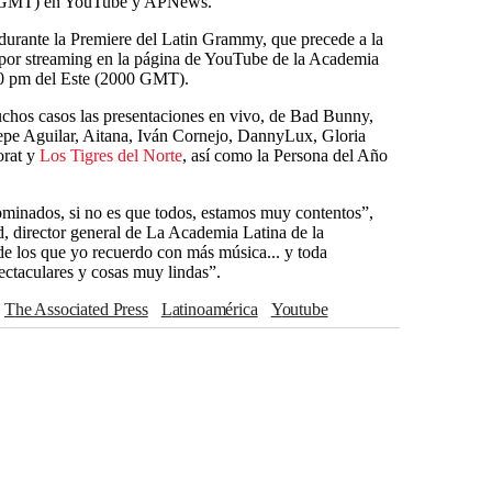
200 GMT) en YouTube y APNews.
durante la Premiere del Latin Grammy, que precede a la
r por streaming en la página de YouTube de la Academia
:00 pm del Este (2000 GMT).
muchos casos las presentaciones en vivo, de Bad Bunny,
 Aguilar, Aitana, Iván Cornejo, DannyLux, Gloria
orat y
Los Tigres del Norte
, así como la Persona del Año
minados, si no es que todos, estamos muy contentos”,
, director general de La Academia Latina de la
 los que yo recuerdo con más música... y toda
ectaculares y cosas muy lindas”.
The Associated Press
Latinoamérica
Youtube
Gloria Estefan
Pepe Aguilar
Karol G