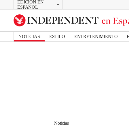
EDICIÓN EN
CAMBIAR
Removed from bookmarks
ESPAÑOL
Close popover
UK Edition
Bookmark popover
US Edition
NOTICIAS
ESTILO
ENTRETENIMIENTO
Noticias