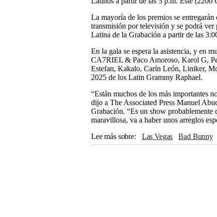
Latinos a partir de las 5 p.m. Este (2
La mayoría de los premios se entregarán 
transmisión por televisión y se podrá ve
Latina de la Grabación a partir de las 3
En la gala se espera la asistencia, y en 
CA7RIEL & Paco Amoroso, Karol G, Pepe
Estefan, Kakalo, Carín León, Liniker, M
2025 de los Latin Grammy Raphael.
“Están muchos de los más importantes no
dijo a The Associated Press Manuel Abud
Grabación. “Es un show probablemente de
maravillosa, va a haber unos arreglos esp
Lee más sobre
Las Vegas
Bad Bunny
Los Tigres del Norte
Persona del Año