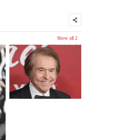
Show all
2