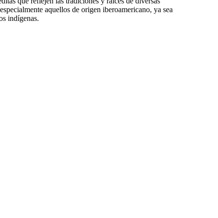
itas que reflejen las tradiciones y raíces de diversas
 especialmente aquellos de origen iberoamericano, ya sea
os indígenas.