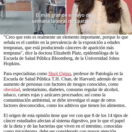
enfermedad en 44 países.
Los números se elevan, sobre todo en los casos de cáncer
colorrectal y otros 13 tipos de cáncer, la mayoría de los cuáles
afecta el sistema digestivo, cuya incidencia es mayor en países de
ingresos medios y altos.
0
"Creo que esto es realmente un elemento importante, porque lo que
seconds
señala es el cambio en la prevalencia de la exposición a edades
of
tempranas, que está produciendo cánceres de aparición más
0
temprana", dice la doctora Elizabeth Platz, epidemióloga de la
seconds
Escuela de Salud Pública Bloomberg, de la Universidad Johns
Hopkins.
Para especialistas como
Shuji Ogino
, profesor de Patología en la
Escuela de Salud Pública T.H. Chan, de Harvard; además de un
aumento de personas con factores de riesgos conocidos, como
obesidad
, sedentarismo, diabetes, consumo regular de alcohol,
tabaco, carnes rojas y azúcares procesados; así como la
contaminación ambiental, se debe investigar el auge de otros
factores desconocidos, como los aditivos que tienen los alimentos.
El origen de esta opinión tiene que ver con que 8 de los 14 tipos de
cáncer estudiados afectan al sistema digestivo, por lo que el papel
de la dieta y de las bacterias que viven en el intestino, conocidas
como microbioma, debe ser considerado con mayor atención.