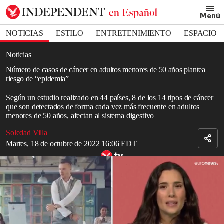
Removed from bookmarks
Menú
Close popover
Bookmark popover
NOTICIAS
ESTILO
ENTRETENIMIENTO
ESPACIO
DEPORTES
Noticias
Número de casos de cáncer en adultos menores de 50 años plantea
riesgo de “epidemia”
Según un estudio realizado en 44 países, 8 de los 14 tipos de cáncer
que son detectados de forma cada vez más frecuente en adultos
menores de 50 años, afectan al sistema digestivo
Soledad Villa
Martes, 18 de octubre de 2022 16:06 EDT
Hay más supervivientes de cáncer que nunca antes y buenas noticias
sobre la semana laboral de 4 días
Cuando el
cáncer
afecta a un adulto menor de 50 años, se le
denomina “caso de inicio temprano”, y los especialistas alertan que
es cada vez más frecuente según muestran los registros de la