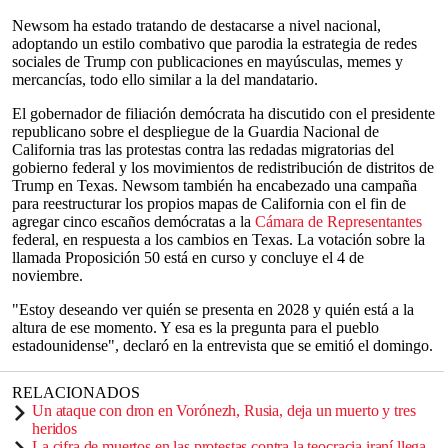
Newsom ha estado tratando de destacarse a nivel nacional,
adoptando un estilo combativo que parodia la estrategia de redes
sociales de Trump con publicaciones en mayúsculas, memes y
mercancías, todo ello similar a la del mandatario.
El gobernador de filiación demócrata ha discutido con el presidente
republicano sobre el despliegue de la Guardia Nacional de
California tras las protestas contra las redadas migratorias del
gobierno federal y los movimientos de redistribución de distritos de
Trump en Texas. Newsom también ha encabezado una campaña
para reestructurar los propios mapas de California con el fin de
agregar cinco escaños demócratas a la
Cámara de Representantes
federal, en respuesta a los cambios en Texas. La votación sobre la
llamada Proposición 50 está en curso y concluye el 4 de
noviembre.
"Estoy deseando ver quién se presenta en 2028 y quién está a la
altura de ese momento. Y esa es la pregunta para el pueblo
estadounidense", declaró en la entrevista que se emitió el domingo.
RELACIONADOS
Un ataque con dron en Vorónezh, Rusia, deja un muerto y tres
heridos
La cifra de muertos en las protestas contra la teocracia iraní llega