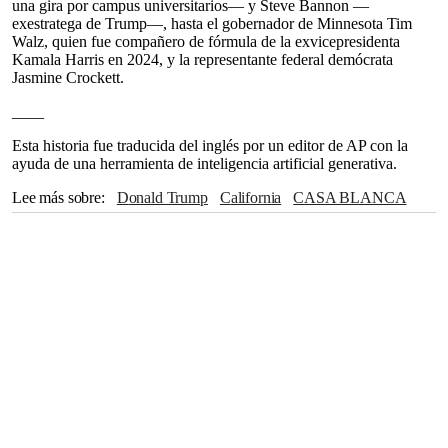
una gira por campus universitarios— y Steve Bannon —
exestratega de Trump—, hasta el gobernador de Minnesota Tim
Walz, quien fue compañero de fórmula de la exvicepresidenta
Kamala Harris en 2024, y la representante federal demócrata
Jasmine Crockett.
____
Esta historia fue traducida del inglés por un editor de AP con la
ayuda de una herramienta de inteligencia artificial generativa.
Lee más sobre
Donald Trump
California
CASA BLANCA
Estados Unidos
Cámara de Representantes
San Francisco
Tim Walz
Kamala Harris
Charlie Kirk
Steve Bannon
Minnesota