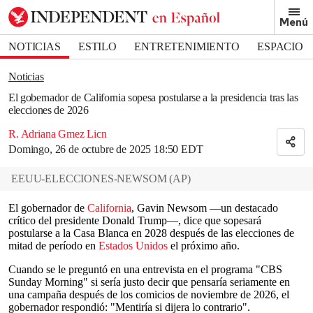
Removed from bookmarks
Menú
Close popover
Bookmark popover
NOTICIAS
ESTILO
ENTRETENIMIENTO
ESPACIO
DEPORTES
Noticias
El gobernador de California sopesa postularse a la presidencia tras las
elecciones de 2026
R. Adriana Gmez Licn
Domingo, 26 de octubre de 2025 18:50 EDT
EEUU-ELECCIONES-NEWSOM
(
AP
)
El gobernador de
California
, Gavin Newsom —un destacado
crítico del presidente Donald Trump—, dice que sopesará
postularse a la Casa Blanca en 2028 después de las elecciones de
mitad de período en
Estados Unidos
el próximo año.
Cuando se le preguntó en una entrevista en el programa "CBS
Sunday Morning" si sería justo decir que pensaría seriamente en
una campaña después de los comicios de noviembre de 2026, el
gobernador respondió: "Mentiría si dijera lo contrario".