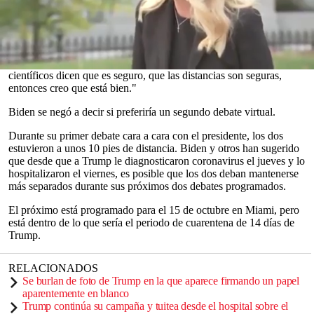
presidente tiene coronavirus, "si los científicos dicen que es
seguro".
En declaraciones a los periodistas en Delaware antes de abordar un
vuelo para hacer campaña en Florida, el exvicepresidente dijo que
tiene la intención de “escuchar la ciencia” y agregó: “Si los
0
científicos dicen que es seguro, que las distancias son seguras,
seconds
entonces creo que está bien."
of
0
Biden se negó a decir si preferiría un segundo debate virtual.
seconds
Durante su primer debate cara a cara con el presidente, los dos
estuvieron a unos 10 pies de distancia. Biden y otros han sugerido
que desde que a Trump le diagnosticaron coronavirus el jueves y lo
hospitalizaron el viernes, es posible que los dos deban mantenerse
más separados durante sus próximos dos debates programados.
El próximo está programado para el 15 de octubre en Miami, pero
está dentro de lo que sería el periodo de cuarentena de 14 días de
Trump.
RELACIONADOS
Se burlan de foto de Trump en la que aparece firmando un papel
aparentemente en blanco
Trump continúa su campaña y tuitea desde el hospital sobre el