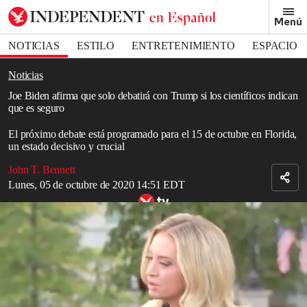
Removed from bookmarks
Menú
Close popover
Bookmark popover
NOTICIAS
ESTILO
ENTRETENIMIENTO
ESPACIO
DEPORTES
Noticias
Joe Biden afirma que solo debatirá con Trump si los científicos indican
que es seguro
El próximo debate está programado para el 15 de octubre en Florida,
un estado decisivo y crucial
John T. Bennett
Lunes, 05 de octubre de 2020 14:51 EDT
Kayleigh McEnany se quita su mascarilla para hablar con los
reporteros antes de confirmar su contagio de coronavirus
Read in English
El candidato demócrata Joe Biden dijo el lunes que está dispuesto a
debatir con Donald Trump a finales de este mes, a pesar de que el