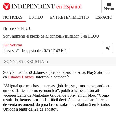
Removed from bookmarks
Menú
Close popover
Bookmark popover
NOTICIAS
ESTILO
ENTRETENIMIENTO
ESPACIO
DEPORTES
Noticias
EEUU
Sony aumenta el precio de su consola Playstation 5 en EEUU
AP Noticias
Jueves, 21 de agosto de 2025 17:43 EDT
SONY-PS5-PRECIO
(
AP
)
Sony aumentó 50 dólares al precio de sus consolas PlayStation 5
en
Estados Unidos
, informó la compañía.
“Al igual que muchas empresas globales, seguimos navegando en
un desafiante entorno económico”, publicó Isabelle Tomatis,
vicepresidenta de Marketing Global de Sony, en un blog. "Como
resultado, hemos tomado la difícil decisión de aumentar el precio
de venta recomendado para las consolas PlayStation 5 en Estados
Unidos a partir del 21 de agosto".