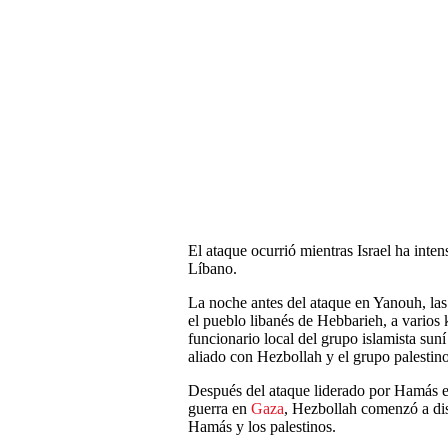
El ataque ocurrió mientras Israel ha inte
Líbano.
La noche antes del ataque en Yanouh, las f
el pueblo libanés de Hebbarieh, a varios 
funcionario local del grupo islamista sun
aliado con Hezbollah y el grupo palesti
Después del ataque liderado por Hamás e
guerra en
Gaza
, Hezbollah comenzó a dis
Hamás y los palestinos.