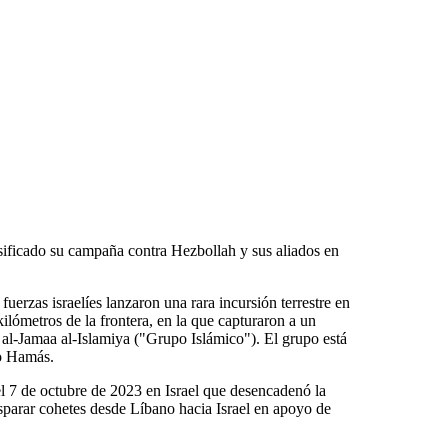
nsificado su campaña contra Hezbollah y sus aliados en
uerzas israelíes lanzaron una rara incursión terrestre en
kilómetros de la frontera, en la que capturaron a un
í al-Jamaa al-Islamiya ("Grupo Islámico"). El grupo está
no Hamás.
l 7 de octubre de 2023 en Israel que desencadenó la
parar cohetes desde Líbano hacia Israel en apoyo de