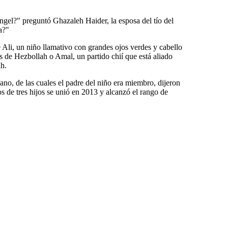
ngel?" preguntó Ghazaleh Haider, la esposa del tío del
a?"
e Ali, un niño llamativo con grandes ojos verdes y cabello
 de Hezbollah o Amal, un partido chií que está aliado
ah.
no, de las cuales el padre del niño era miembro, dijeron
 de tres hijos se unió en 2013 y alcanzó el rango de