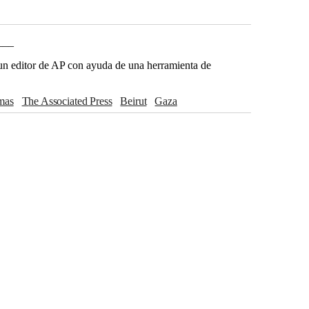
___
r un editor de AP con ayuda de una herramienta de
amas
The Associated Press
Beirut
Gaza