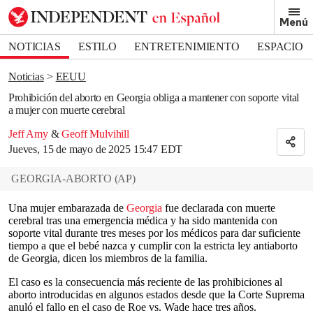
Removed from bookmarks
Menú
Close popover
Bookmark popover
NOTICIAS
ESTILO
ENTRETENIMIENTO
ESPACIO
DEPORTES
Noticias
EEUU
Prohibición del aborto en Georgia obliga a mantener con soporte vital
a mujer con muerte cerebral
Jeff Amy
&
Geoff Mulvihill
Jueves, 15 de mayo de 2025 15:47 EDT
GEORGIA-ABORTO
(
AP
)
Una mujer embarazada de
Georgia
fue declarada con muerte
cerebral tras una emergencia médica y ha sido mantenida con
soporte vital durante tres meses por los médicos para dar suficiente
tiempo a que el bebé nazca y cumplir con la estricta ley antiaborto
de Georgia, dicen los miembros de la familia.
El caso es la consecuencia más reciente de las prohibiciones al
aborto introducidas en algunos estados desde que la Corte Suprema
anuló el fallo en el caso de Roe vs. Wade hace tres años.