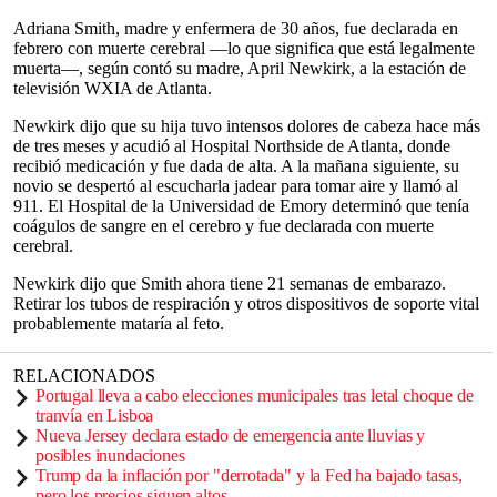
Adriana Smith, madre y enfermera de 30 años, fue declarada en
febrero con muerte cerebral —lo que significa que está legalmente
muerta—, según contó su madre, April Newkirk, a la estación de
televisión WXIA de Atlanta.
Newkirk dijo que su hija tuvo intensos dolores de cabeza hace más
de tres meses y acudió al Hospital Northside de Atlanta, donde
recibió medicación y fue dada de alta. A la mañana siguiente, su
novio se despertó al escucharla jadear para tomar aire y llamó al
911. El Hospital de la Universidad de Emory determinó que tenía
coágulos de sangre en el cerebro y fue declarada con muerte
cerebral.
Newkirk dijo que Smith ahora tiene 21 semanas de embarazo.
Retirar los tubos de respiración y otros dispositivos de soporte vital
probablemente mataría al feto.
RELACIONADOS
Portugal lleva a cabo elecciones municipales tras letal choque de
tranvía en Lisboa
Nueva Jersey declara estado de emergencia ante lluvias y
posibles inundaciones
Trump da la inflación por "derrotada" y la Fed ha bajado tasas,
pero los precios siguen altos