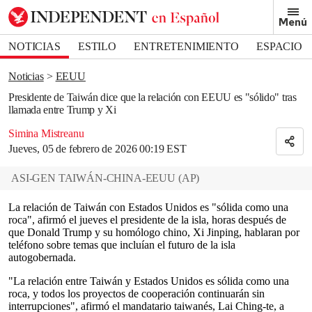
Removed from bookmarks
Menú
Close popover
Bookmark popover
NOTICIAS
ESTILO
ENTRETENIMIENTO
ESPACIO
DEPORTES
Noticias
EEUU
Presidente de Taiwán dice que la relación con EEUU es "sólido" tras
llamada entre Trump y Xi
Simina Mistreanu
Jueves, 05 de febrero de 2026 00:19 EST
ASI-GEN TAIWÁN-CHINA-EEUU
(
AP
)
La relación de Taiwán con Estados Unidos es "sólida como una
roca", afirmó el jueves el presidente de la isla, horas después de
que Donald Trump y su homólogo chino, Xi Jinping, hablaran por
teléfono sobre temas que incluían el futuro de la isla
autogobernada.
"La relación entre Taiwán y Estados Unidos es sólida como una
roca, y todos los proyectos de cooperación continuarán sin
interrupciones", afirmó el mandatario taiwanés, Lai Ching-te, a