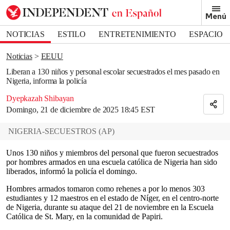
Removed from bookmarks
Menú
Close popover
Bookmark popover
NOTICIAS
ESTILO
ENTRETENIMIENTO
ESPACIO
DEPORTES
Noticias
EEUU
Liberan a 130 niños y personal escolar secuestrados el mes pasado en
Nigeria, informa la policía
Dyepkazah Shibayan
Domingo, 21 de diciembre de 2025 18:45 EST
NIGERIA-SECUESTROS
(
AP
)
Unos 130 niños y miembros del personal que fueron secuestrados
por hombres armados en una escuela católica de Nigeria han sido
liberados, informó la policía el domingo.
Hombres armados tomaron como rehenes a por lo menos 303
estudiantes y 12 maestros en el estado de Níger, en el centro-norte
de Nigeria, durante su ataque del 21 de noviembre en la Escuela
Católica de St. Mary, en la comunidad de Papiri.