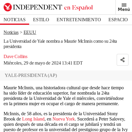
Removed from bookmarks
Menú
Close popover
Bookmark popover
NOTICIAS
ESTILO
ENTRETENIMIENTO
ESPACIO
DEPORTES
Noticias
EEUU
La Universidad de Yale nombra a Maurie McInnis como su 24ta
presidenta
Dave Collins
Miércoles, 29 de mayo de 2024 13:41 EDT
YALE-PRESIDENTA
(
AP
)
Maurie McInnis, una historiadora cultural que desde hace tiempo
ha sido líder de educación superior, fue nombrada la 24ta
presidenta de la Universidad de Yale el miércoles, convirtiéndose
en la primera mujer en ocupar el cargo de manera permanente.
McInnis, de 58 años, es la presidenta de la Universidad Stony
Brook de
Long Island
, en
Nueva York
. Sucederá a Peter Salovey,
quien después de una década en el cargo se jubilará y tendrá un
puesto de profesor en la universidad del prestigioso grupo de la Ivy