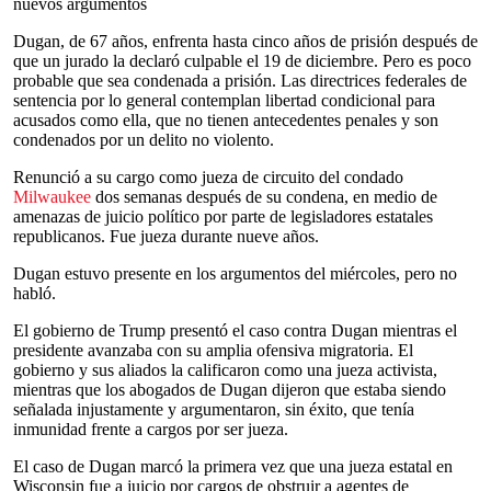
nuevos argumentos
Dugan, de 67 años, enfrenta hasta cinco años de prisión después de
que un jurado la declaró culpable el 19 de diciembre. Pero es poco
probable que sea condenada a prisión. Las directrices federales de
sentencia por lo general contemplan libertad condicional para
acusados como ella, que no tienen antecedentes penales y son
condenados por un delito no violento.
Renunció a su cargo como jueza de circuito del condado
Milwaukee
dos semanas después de su condena, en medio de
amenazas de juicio político por parte de legisladores estatales
republicanos. Fue jueza durante nueve años.
Dugan estuvo presente en los argumentos del miércoles, pero no
habló.
El gobierno de Trump presentó el caso contra Dugan mientras el
presidente avanzaba con su amplia ofensiva migratoria. El
gobierno y sus aliados la calificaron como una jueza activista,
mientras que los abogados de Dugan dijeron que estaba siendo
señalada injustamente y argumentaron, sin éxito, que tenía
inmunidad frente a cargos por ser jueza.
El caso de Dugan marcó la primera vez que una jueza estatal en
Wisconsin fue a juicio por cargos de obstruir a agentes de