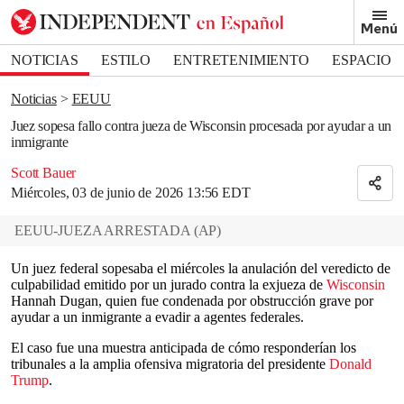
Removed from bookmarks
Menú
Close popover
Bookmark popover
NOTICIAS
ESTILO
ENTRETENIMIENTO
ESPACIO
DEPORTES
Noticias
EEUU
Juez sopesa fallo contra jueza de Wisconsin procesada por ayudar a un
inmigrante
Scott Bauer
Miércoles, 03 de junio de 2026 13:56 EDT
EEUU-JUEZA ARRESTADA
(
AP
)
Un juez federal sopesaba el miércoles la anulación del veredicto de
culpabilidad emitido por un jurado contra la exjueza de
Wisconsin
Hannah Dugan, quien fue condenada por obstrucción grave por
ayudar a un inmigrante a evadir a agentes federales.
El caso fue una muestra anticipada de cómo responderían los
tribunales a la amplia ofensiva migratoria del presidente
Donald
Trump
.