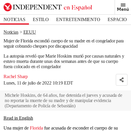
Removed from bookmarks
Menú
Close popover
Bookmark popover
NOTICIAS
ESTILO
ENTRETENIMIENTO
ESPACIO
DEPORTES
Noticias
EEUU
Mujer de Florida escondió cuerpo de su madre en el congelador para
seguir cobrando cheques por discapacidad
La autopsia reveló que Marie Hoskins murió por causas naturales y
estuvo muerta durante unas dos semanas antes de que su cuerpo
fuera colocado en el congelador
Rachel Sharp
Lunes, 11 de julio de 2022 10:19 EDT
Michele Hoskins, de 64 años, fue detenida el jueves y acusada de
no reportar la muerte de su madre y de manipular evidencia
(
Departamento de Policía de Sebastián
)
Read in English
Una mujer de
Florida
fue acusada de esconder el cuerpo de su