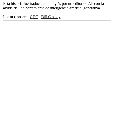
Esta historia fue traducida del inglés por un editor de AP con la
ayuda de una herramienta de inteligencia artificial generativa.
Lee más sobre
CDC
Bill Cassidy
Centros para el Control y la Prevención de Enfermedades
Washington
Senado
Donald Trump
CASA BLANCA
Luisiana
Nueva York