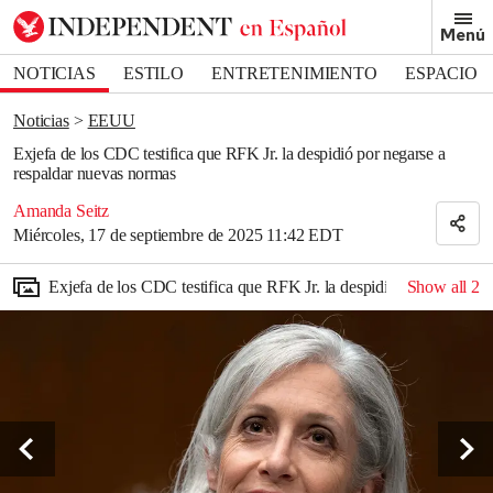
Removed from bookmarks
Menú
Close popover
Bookmark popover
NOTICIAS
ESTILO
ENTRETENIMIENTO
ESPACIO
DEPORTES
Noticias
EEUU
Exjefa de los CDC testifica que RFK Jr. la despidió por negarse a
respaldar nuevas normas
Amanda Seitz
Miércoles, 17 de septiembre de 2025 11:42 EDT
Exjefa de los CDC testifica que RFK Jr. la despidió por negarse 
Show all
2