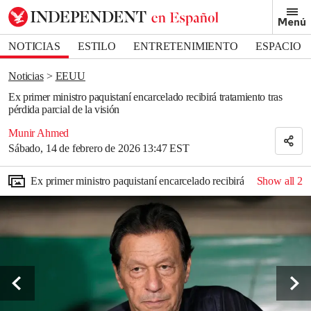
Removed from bookmarks
Menú
Close popover
Bookmark popover
NOTICIAS
ESTILO
ENTRETENIMIENTO
ESPACIO
DEPORTES
Noticias
EEUU
Ex primer ministro paquistaní encarcelado recibirá tratamiento tras
pérdida parcial de la visión
Munir Ahmed
Sábado, 14 de febrero de 2026 13:47 EST
Ex primer ministro paquistaní encarcelado recibirá tratamiento tras
Show all
2