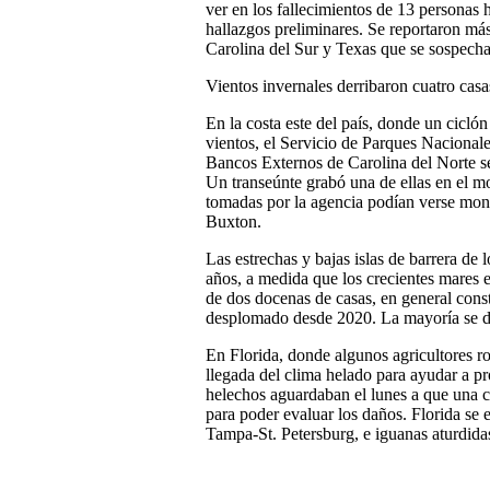
ver en los fallecimientos de 13 personas h
hallazgos preliminares. Se reportaron má
Carolina del Sur y Texas que se sospecha
Vientos invernales derribaron cuatro casa
En la costa este del país, donde un cicló
vientos, el Servicio de Parques Nacional
Bancos Externos de Carolina del Norte s
Un transeúnte grabó una de ellas en el 
tomadas por la agencia podían verse mont
Buxton.
Las estrechas y bajas islas de barrera d
años, a medida que los crecientes mares e
de dos docenas de casas, en general const
desplomado desde 2020. La mayoría se d
En Florida, donde algunos agricultores roc
llegada del clima helado para ayudar a pr
helechos aguardaban el lunes a que una ca
para poder evaluar los daños. Florida se 
Tampa-St. Petersburg, e iguanas aturdidas