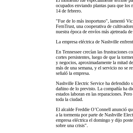
El momento fue especialmente terrible pa
ocupados enviando plantas para que los mi
14 de febrero.
"Fue de lo más inoportuno", lamentó Vict
FernTrust, una cooperativa de cultivador
nuestra época de envíos más ajetreada de
La empresa eléctrica de Nashville enfrent
En Tennessee crecían las frustraciones co
cortes persistentes, luego de que la torme
y negocios, aproximadamente la mitad de s
más de una semana, y el servicio no se re
señaló la empresa.
Nashville Electric Service ha defendido s
dañino de lo previsto. La compañía ha di
estados laboran en las reparaciones. Pero 
toda la ciudad.
El alcalde Freddie O’Connell anunció que
a la tormenta por parte de Nashville Elec
empresa eléctrica el domingo y dijo pos
sobre una crisis".