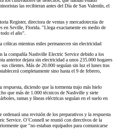
ra los cultivadores de helechos, que habían estado
noristas las recibieran antes del Día de San Valentín, el
oria Register, directora de ventas y mercadotecnia de
es en Seville, Florida. "Llega exactamente en medio de
 todo el año".
a críticas mientras miles permanecen sin electricidad
n la compañía Nashville Electric Service debido a los
nta anterior dejara sin electricidad a unos 235.000 hogares
us clientes. Más de 20.000 seguían sin luz el lunes tras
stablecerá completamente sino hasta el 9 de febrero,
u respuesta, diciendo que la tormenta trajo más hielo
cho que más de 1.000 técnicos de Nashville y siete
árboles, ramas y líneas eléctricas seguían en el suelo en
 ordenará una revisión de los preparativos y la respuesta
tric Service. O’Connell se reunió con directivos de la
teriormente que "no estaban equipados para comunicarse