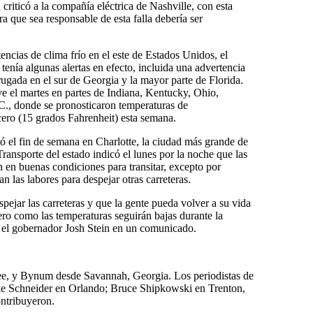
riticó a la compañía eléctrica de Nashville, con esta
a que sea responsable de esta falla debería ser
cias de clima frío en el este de Estados Unidos, el
enía algunas alertas en efecto, incluida una advertencia
ugada en el sur de Georgia y la mayor parte de Florida.
ve el martes en partes de Indiana, Kentucky, Ohio,
C., donde se pronosticaron temperaturas de
ero (15 grados Fahrenheit) esta semana.
ó el fin de semana en Charlotte, la ciudad más grande de
ansporte del estado indicó el lunes por la noche que las
an en buenas condiciones para transitar, excepto por
n las labores para despejar otras carreteras.
pejar las carreteras y que la gente pueda volver a su vida
ero como las temperaturas seguirán bajas durante la
ó el gobernador Josh Stein en un comunicado.
ee, y Bynum desde Savannah, Georgia. Los periodistas de
ke Schneider en Orlando; Bruce Shipkowski en Trenton,
ontribuyeron.