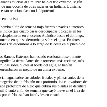
alladas muertas al aire libre bajo el frío extremo, según
s de una docena de otras muertes en Indiana, Luisiana,
 están relacionadas con la hipotermia.
s en una isla
n bomba el fin de semana trajo fuertes nevadas e intensos
es indicó que cuatro casas desocupadas ubicadas en los
e desplomaron en el océano Atlántico desde el domingo.
momento en que se derrumbaba sobre el agua. En fotos
ones de escombros a lo largo de la costa en el pueblo de
e los Bancos Externos han estado erosionándose durante
ngullen la tierra. Antes de la tormenta más reciente, más
ruidas sobre pilotes al borde del agua, se habían
errumbaron en medio de un clima extremo.
ían agua sobre sus árboles frutales y plantas antes de la
otegerlos de un frío aún más profundo, los cultivadores de
pa protectora de hielo que cubría sus plantas se derritiera
enfrió tanto el fin de semana que cayó nieve en el área de
 por el frío estaban inmóviles en el suelo.