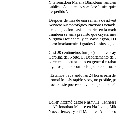
Y la senadora Marsha Blackburn también c
publicación en redes sociales: "quienquier
despedido".
Después de más de una semana de adverten
Servicio Meteorológico Nacional todavía t
de congelación hasta el martes en la madr
También se tenía previsto que cayera nie
Virginia Occidental y en Washington, D.
aproximadamente 9 grados Celsius bajo c
Casi 29 centímetros (un pie) de nieve cay
Carolina del Norte. El Departamento de Tr
carreteras interestatales en general estab
algunos puntos con hielo, pero continuaba
"Estamos trabajando las 24 horas para des
normal lo más rápido y seguro posible, p
noche, este proceso lleva tiempo", indic
___
Loller informó desde Nashville, Tenness
la AP Jonathan Mattise en Nashville; Mi
Nueva Jersey; y Jeff Martin en Atlanta c