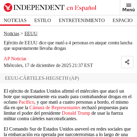
Removed from bookmarks
Menú
Close popover
Bookmark popover
NOTICIAS
ESTILO
ENTRETENIMIENTO
ESPACIO
DEPORTES
Noticias
EEUU
Ejército de EEUU dice que mató a 4 personas en ataque contra lancha
que supuestamente llevaba drogas
AP Noticias
Miércoles, 17 de diciembre de 2025 21:37 EST
EEUU-CÁRTELES-HEGSETH
(
AP
)
El ejército de Estados Unidos afirmó el miércoles que atacó un
bote que supuestamente era usado para contrabandear drogas en el
océano
Pacífico
, y que mató a cuatro personas a bordo, el mismo
día en que la
Cámara de Representantes
rechazó propuestas para
limitar el poder del presidente
Donald Trump
de usar la fuerza
militar contra cárteles narcotraficantes.
El Comando Sur de Estados Unidos aseveró en redes sociales que
la embarcación era operada por narcoterroristas a lo largo de una