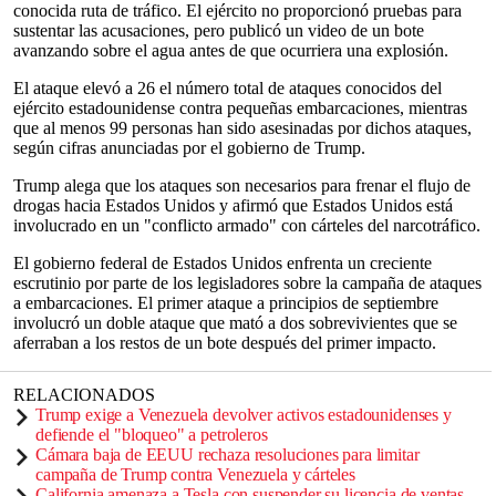
conocida ruta de tráfico. El ejército no proporcionó pruebas para
sustentar las acusaciones, pero publicó un video de un bote
avanzando sobre el agua antes de que ocurriera una explosión.
El ataque elevó a 26 el número total de ataques conocidos del
ejército estadounidense contra pequeñas embarcaciones, mientras
que al menos 99 personas han sido asesinadas por dichos ataques,
según cifras anunciadas por el gobierno de Trump.
Trump alega que los ataques son necesarios para frenar el flujo de
drogas hacia Estados Unidos y afirmó que Estados Unidos está
involucrado en un "conflicto armado" con cárteles del narcotráfico.
El gobierno federal de Estados Unidos enfrenta un creciente
escrutinio por parte de los legisladores sobre la campaña de ataques
a embarcaciones. El primer ataque a principios de septiembre
involucró un doble ataque que mató a dos sobrevivientes que se
aferraban a los restos de un bote después del primer impacto.
RELACIONADOS
Trump exige a Venezuela devolver activos estadounidenses y
defiende el "bloqueo" a petroleros
Cámara baja de EEUU rechaza resoluciones para limitar
campaña de Trump contra Venezuela y cárteles
California amenaza a Tesla con suspender su licencia de ventas