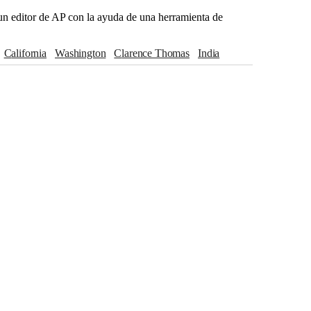
r un editor de AP con la ayuda de una herramienta de
California
Washington
Clarence Thomas
India