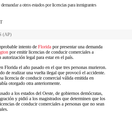
 demandar a otros estados por licencias para inmigrantes
DT
S
(
AP
)
mprobable intento de
Florida
por presentar una demanda
gton
por emitir licencias de conducir comerciales a
autorización legal para estar en el país.
n Florida el año pasado en el que tres personas murieron.
do de realizar una vuelta ilegal que provocó el accidente.
na licencia de conducir comercial válida emitida en
abía otorgado otra anteriormente.
usado a los estados del Oeste, de gobiernos demócratas,
igración y pidió a los magistrados que determinen que los
licencias de conducir comerciales a personas que no sean
ales.