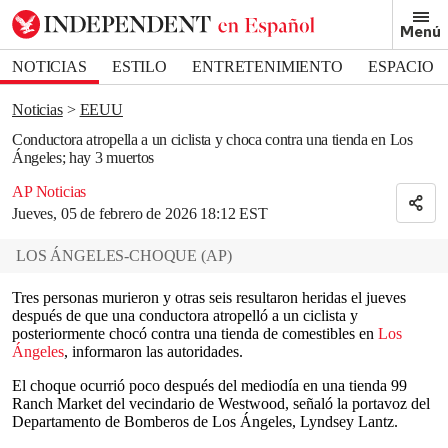
Removed from bookmarks
Menú
Close popover
Bookmark popover
NOTICIAS
ESTILO
ENTRETENIMIENTO
ESPACIO
DEPORTES
Noticias
EEUU
Conductora atropella a un ciclista y choca contra una tienda en Los
Ángeles; hay 3 muertos
AP Noticias
Jueves, 05 de febrero de 2026 18:12 EST
LOS ÁNGELES-CHOQUE
(
AP
)
Tres personas murieron y otras seis resultaron heridas el jueves
después de que una conductora atropelló a un ciclista y
posteriormente chocó contra una tienda de comestibles en
Los
Ángeles
, informaron las autoridades.
El choque ocurrió poco después del mediodía en una tienda 99
Ranch Market del vecindario de Westwood, señaló la portavoz del
Departamento de Bomberos de Los Ángeles, Lyndsey Lantz.