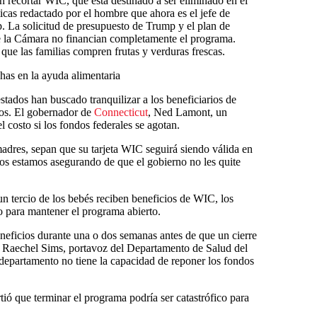
n recortar WIC, que está destinado a ser eliminado en el
ticas redactado por el hombre que ahora es el jefe de
 La solicitud de presupuesto de Trump y el plan de
de la Cámara no financian completamente el programa.
que las familias compren frutas y verduras frescas.
has en la ayuda alimentaria
stados han buscado tranquilizar a los beneficiarios de
os. El gobernador de
Connecticut
, Ned Lamont, un
l costo si los fondos federales se agotan.
madres, sepan que su tarjeta WIC seguirá siendo válida en
Nos estamos asegurando de que el gobierno no les quite
un tercio de los bebés reciben beneficios de WIC, los
o para mantener el programa abierto.
ficios durante una o dos semanas antes de que un cierre
uró Raechel Sims, portavoz del Departamento de Salud del
l departamento no tiene la capacidad de reponer los fondos
ió que terminar el programa podría ser catastrófico para