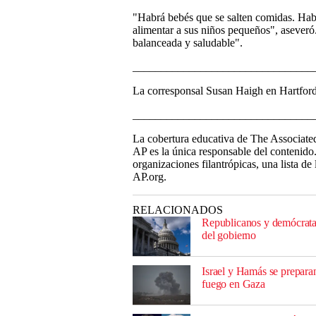
"Habrá bebés que se salten comidas. Hab
alimentar a sus niños pequeños", aseveró.
balanceada y saludable".
________________________________
La corresponsal Susan Haigh en Hartford
________________________________
La cobertura educativa de The Associated
AP es la única responsable del contenido.
organizaciones filantrópicas, una lista de
AP.org.
RELACIONADOS
Republicanos y demócratas 
del gobierno
Israel y Hamás se preparan
fuego en Gaza