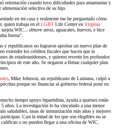
nó orientación cuando tuvo dificultades para amamantar y
 alimentación selectiva de su hijo.
entado en mi casa y realmente me he preguntado cómo
r, quien trabaja en el
LGBT
Life Center en
Virginia
 tarjeta WIC... obtuve arroz, aguacates, huevos, e hice
taba buena".
as y republicanos no lograron aprobar un nuevo plan de
en extender los créditos fiscales que hacen que la
ones de estadounidenses, y quieren revertir los profundos
incipios de este año. Se negaron a firmar cualquier plan
ones.
ntes
, Mike Johnson, un republicano de Luisiana, culpó a
hipócritas porque no financiar al gobierno federal pone en
mucho tiempo apoyo bipartidista, ayuda a quienes están
5 años. La investigación lo ha vinculado a una menor
más saludables, tasas de inmunización más altas y mejores
participan. Casi la mitad de los que son elegibles no se
califican o no pueden llegar a una oficina de WIC.