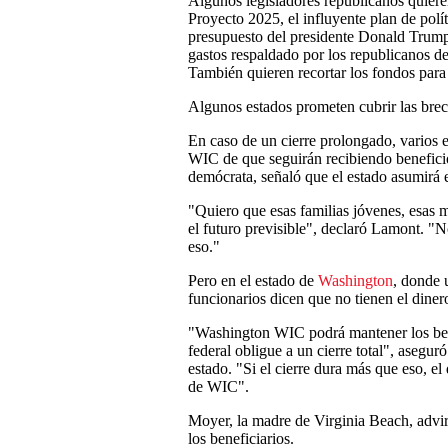
Algunos legisladores republicanos quiere
Proyecto 2025, el influyente plan de polí
presupuesto del presidente Donald Trump.
gastos respaldado por los republicanos 
También quieren recortar los fondos para 
Algunos estados prometen cubrir las brec
En caso de un cierre prolongado, varios e
WIC de que seguirán recibiendo benefici
demócrata, señaló que el estado asumirá e
"Quiero que esas familias jóvenes, esas 
el futuro previsible", declaró Lamont. "
eso."
Pero en el estado de
Washington
, donde 
funcionarios dicen que no tienen el diner
"Washington WIC podrá mantener los bene
federal obligue a un cierre total", aseg
estado. "Si el cierre dura más que eso, e
de WIC".
Moyer, la madre de Virginia Beach, advirt
los beneficiarios.