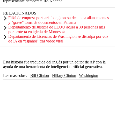
representante demócrata Ro Khanna.
RELACIONADOS
Filial de empresa portuaria hongkonesa denuncia allanamientos
y "grave" toma de documentos en Panamá
Departamento de Justicia de EEUU acusa a 30 personas más
por protesta en iglesia de Minnesota
Departamento de Licencias de Washington se disculpa por voz
de IA en “español” tras video viral
___
Esta historia fue traducida del inglés por un editor de AP con la
ayuda de una herramienta de inteligencia artificial generativa.
Lee más sobre
Bill Clinton
Hillary Clinton
Washington
Congreso
Nueva York
Cámara de Representantes
CASA BLANCA
Florida
Departamento de Justicia
Donald Trump
Ghislaine Maxwell
Texas