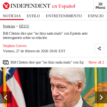
Removed from bookmarks
Menú
Close popover
Bookmark popover
NOTICIAS
ESTILO
ENTRETENIMIENTO
ESPACIO
DEPORTES
Noticias
EEUU
Bill Clinton dice que "no hizo nada malo" con Epstein ante
interrogatorio sobre su relación
Stephen Groves
Viernes, 27 de febrero de 2026 18:01 EST
Bill Clinton dice que "no hizo nada malo" con Epstein ante interr
Show all
2