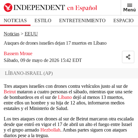
Removed from bookmarks
Menú
Close popover
Bookmark popover
NOTICIAS
ESTILO
ENTRETENIMIENTO
ESPACIO
DEPORTES
Noticias
EEUU
Ataques de drones israelíes dejan 17 muertos en Líbano
Bassem Mroue
Sábado, 09 de mayo de 2026 15:42 EDT
LÍBANO-ISRAEL
(
AP
)
Tres ataques israelíes con drones contra vehículos justo al sur de
Beirut
mataron a cuatro personas el sábado, mientras que una serie
de bombardeos en el sur de
Líbano
dejó al menos 13 muertos,
entre ellos un hombre y su hija de 12 años, informaron medios
estatales y el Ministerio de Salud.
Los tres ataques con drones al sur de Beirut marcaron otra escalada
desde que entró en vigor el 17 de abril un alto el fuego entre Israel
y el grupo armado
Hezbollah
. Ambas partes siguen con ataques
diarios pese a la tregua.