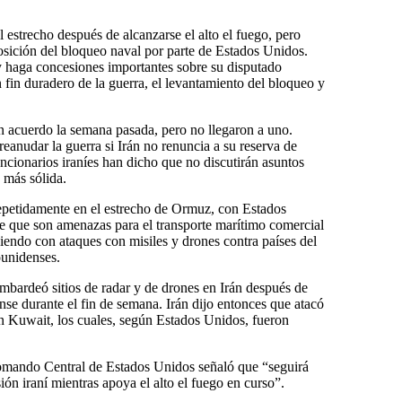
l estrecho después de alcanzarse el alto el fuego, pero
posición del bloqueo naval por parte de Estados Unidos.
y haga concesiones importantes sobre su disputado
 fin duradero de la guerra, el levantamiento del bloqueo y
n acuerdo la semana pasada, pero no llegaron a uno.
nudar la guerra si Irán no renuncia a su reserva de
ncionarios iraníes han dicho que no discutirán asuntos
 más sólida.
petidamente en el estrecho de Ormuz, con Estados
e que son amenazas para el transporte marítimo comercial
diendo con ataques con misiles y drones contra países del
ounidenses.
bardeó sitios de radar y de drones en Irán después de
se durante el fin de semana. Irán dijo entonces que atacó
n Kuwait, los cuales, según Estados Unidos, fueron
mando Central de Estados Unidos señaló que “seguirá
ión iraní mientras apoya el alto el fuego en curso”.