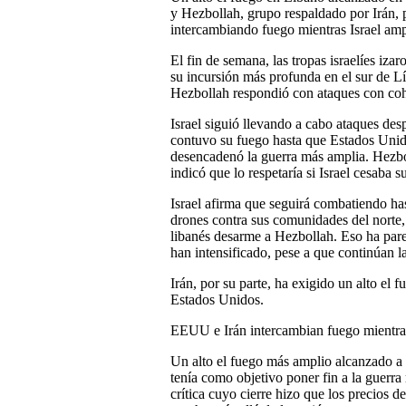
y Hezbollah, grupo respaldado por Irán, 
intercambiando fuego mientras Israel ampl
El fin de semana, las tropas israelíes iza
su incursión más profunda en el sur de L
Hezbollah respondió con ataques con cohe
Israel siguió llevando a cabo ataques des
contuvo su fuego hasta que Estados Unidos
desencadenó la guerra más amplia. Hezboll
indicó que lo respetaría si Israel cesaba s
Israel afirma que seguirá combatiendo ha
drones contra sus comunidades del norte,
libanés desarme a Hezbollah. Eso ha par
han intensificado, pese a que continúan l
Irán, por su parte, ha exigido un alto el
Estados Unidos.
EEUU e Irán intercambian fuego mientras
Un alto el fuego más amplio alcanzado a p
tenía como objetivo poner fin a la guerra
crítica cuyo cierre hizo que los precios 