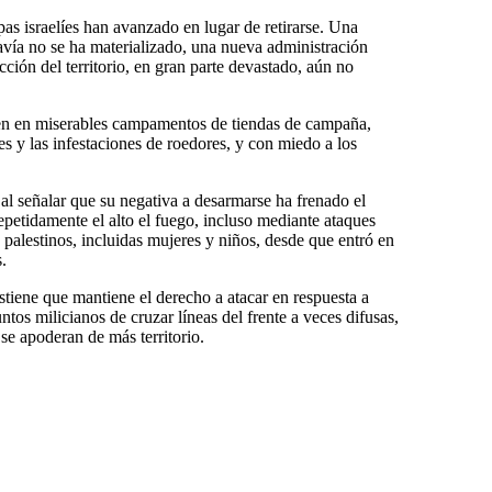
as israelíes han avanzado en lugar de retirarse. Una
davía no se ha materializado, una nueva administración
ucción del territorio, en gran parte devastado, aún no
en en miserables campamentos de tiendas de campaña,
es y las infestaciones de roedores, y con miedo a los
al señalar que su negativa a desarmarse ha frenado el
epetidamente el alto el fuego, incluso mediante ataques
palestinos, incluidas mujeres y niños, desde que entró en
.
tiene que mantiene el derecho a atacar en respuesta a
tos milicianos de cruzar líneas del frente a veces difusas,
se apoderan de más territorio.