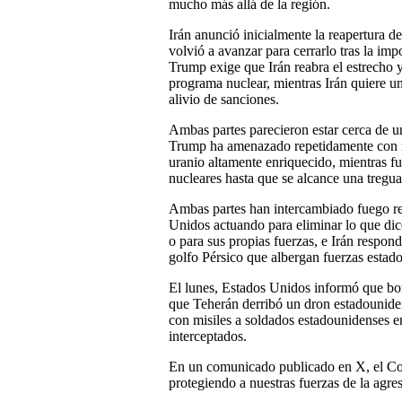
mucho más allá de la región.
Irán anunció inicialmente la reapertura de
volvió a avanzar para cerrarlo tras la im
Trump exige que Irán reabra el estrecho 
programa nuclear, mientras Irán quiere un
alivio de sanciones.
Ambas partes parecieron estar cerca de u
Trump ha amenazado repetidamente con rea
uranio altamente enriquecido, mientras fu
nucleares hasta que se alcance una tregua
Ambas partes han intercambiado fuego re
Unidos actuando para eliminar lo que dic
o para sus propias fuerzas, e Irán respon
golfo Pérsico que albergan fuerzas estad
El lunes, Estados Unidos informó que bom
que Teherán derribó un dron estadouniden
con misiles a soldados estadounidenses e
interceptados.
En un comunicado publicado en X, el Co
protegiendo a nuestras fuerzas de la agres