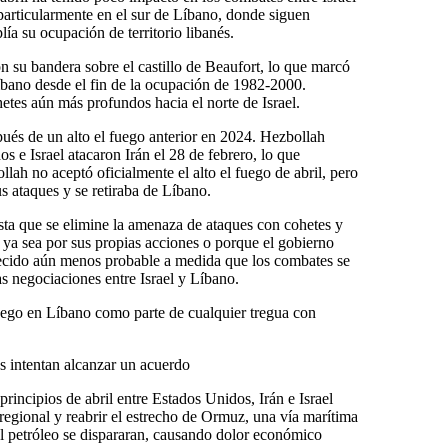
particularmente en el sur de Líbano, donde siguen
ía su ocupación de territorio libanés.
ron su bandera sobre el castillo de Beaufort, lo que marcó
íbano desde el fin de la ocupación de 1982-2000.
tes aún más profundos hacia el norte de Israel.
pués de un alto el fuego anterior en 2024. Hezbollah
 e Israel atacaron Irán el 28 de febrero, lo que
ah no aceptó oficialmente el alto el fuego de abril, pero
us ataques y se retiraba de Líbano.
sta que se elimine la amenaza de ataques con cohetes y
 ya sea por sus propias acciones o porque el gobierno
ecido aún menos probable a medida que los combates se
as negociaciones entre Israel y Líbano.
 fuego en Líbano como parte de cualquier tregua con
 intentan alcanzar un acuerdo
rincipios de abril entre Estados Unidos, Irán e Israel
 regional y reabrir el estrecho de Ormuz, una vía marítima
del petróleo se dispararan, causando dolor económico