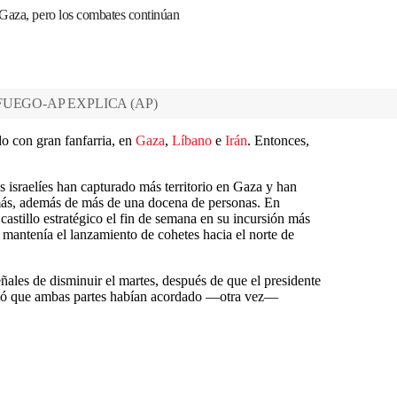
 Gaza, pero los combates continúan
FUEGO-AP EXPLICA
(
AP
)
o con gran fanfarria, en
Gaza
,
Líbano
e
Irán
. Entonces,
s israelíes han capturado más territorio en Gaza y han
amás, además de más de una docena de personas. En
 castillo estratégico el fin de semana en su incursión más
mantenía el lanzamiento de cohetes hacia el norte de
les de disminuir el martes, después de que el presidente
mó que ambas partes habían acordado —otra vez—