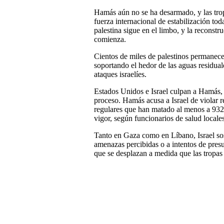
Hamás aún no se ha desarmado, y las trop
fuerza internacional de estabilización to
palestina sigue en el limbo, y la reconstr
comienza.
Cientos de miles de palestinos permanec
soportando el hedor de las aguas residual
ataques israelíes.
Estados Unidos e Israel culpan a Hamás, 
proceso. Hamás acusa a Israel de violar r
regulares que han matado al menos a 932 
vigor, según funcionarios de salud locales
Tanto en Gaza como en Líbano, Israel sos
amenazas percibidas o a intentos de presun
que se desplazan a medida que las tropas 