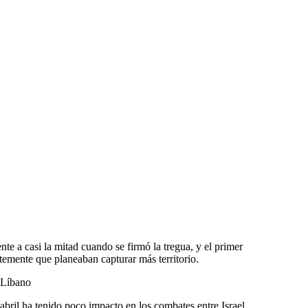
nte a casi la mitad cuando se firmó la tregua, y el primer
emente que planeaban capturar más territorio.
e Líbano
abril ha tenido poco impacto en los combates entre Israel