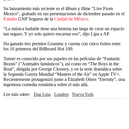
Su lanzamiento más reciente es el álbum y filme "Live From
Mexico", grabado en sus presentaciones de diciembre pasado en el
Estadio
GNP Seguros de la
Ciudad de México
.
“La música bailable tiene una historia tan larga de crear un espacio
tan seguro. Y yo solo quiero encarnar eso”, dijo Lipa a AP.
Ha ganado tres premios Grammy y cuenta con cinco éxitos entre
los 10 primeros del Billboard Hot 100.
Turner es conocido por sus papeles en las películas de “Fantastic
Beasts” ("Animales fantásticos"), así como en “The Boys in the
Boat”, dirigida por George Clooney, y en la serie dramática sobre
la Segunda Guerra Mundial “Masters of the Air” en Apple TV+.
Recientemente protagonizó junto a Elizabeth Olsen “Eternity”, una
ingeniosa comedia romántica sobre el más allá.
Lee más sobre
Dua Lipa
Londres
Nueva York
The Associated Press
Estadio
FERRAGAMO
Ciudad de México
George Clooney
Apple TV+
Elizabeth Olsen