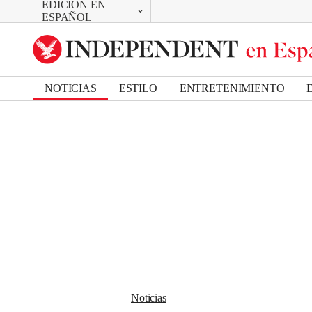
EDICIÓN EN
CAMBIAR
Removed from bookmarks
ESPAÑOL
Close popover
UK Edition
Bookmark popover
US Edition
NOTICIAS
ESTILO
ENTRETENIMIENTO
Noticias