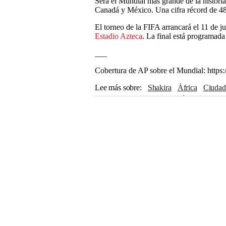
Será el Mundial más grande de la historia
Canadá y México. Una cifra récord de 48 
El torneo de la FIFA arrancará el 11 de 
Estadio Azteca
. La final está programad
___
Cobertura de AP sobre el Mundial: https
Lee más sobre
Shakira
África
Ciuda
Brasil
Estados Unidos
México
FIFA