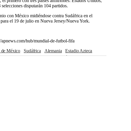
, el primero con tres países anfitriones: Estados Unidos,
selecciones disputarán 104 partidos.
junio con México midiéndose contra Sudáfrica en el
a para el 19 de julio en Nueva Jersey/Nueva York.
://apnews.com/hub/mundial-de-futbol-fifa
d de México
Sudáfrica
Alemania
Estadio Azteca
Nueva Jersey
Nueva York
Canadá