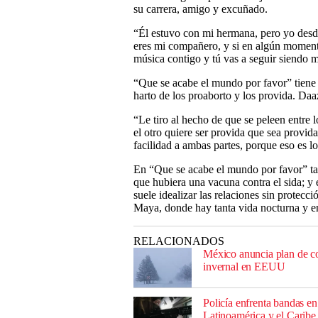
su carrera, amigo y excuñado.
“Él estuvo con mi hermana, pero yo desde 
eres mi compañero, y si en algún moment
música contigo y tú vas a seguir siendo 
“Que se acabe el mundo por favor” tiene 
harto de los proaborto y los provida. Daaz
“Le tiro al hecho de que se peleen entre l
el otro quiere ser provida que sea provida”
facilidad a ambas partes, porque eso es lo
En “Que se acabe el mundo por favor” tam
que hubiera una vacuna contra el sida; y
suele idealizar las relaciones sin protec
Maya, donde hay tanta vida nocturna y en
RELACIONADOS
México anuncia plan de con
invernal en EEUU
Policía enfrenta bandas en
Latinoamérica y el Caribe