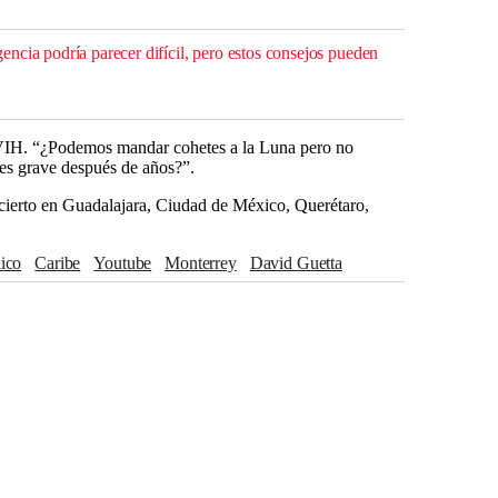
ncia podría parecer difícil, pero estos consejos pueden
 VIH. “¿Podemos mandar cohetes a la Luna pero no
es grave después de años?”.
ierto en Guadalajara, Ciudad de México, Querétaro,
ico
Caribe
Youtube
Monterrey
David Guetta
na
Guadalajara
Puebla
Tijuana