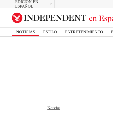
EDICIÓN EN
CAMBIAR
Removed from bookmarks
ESPAÑOL
Close popover
UK Edition
Bookmark popover
US Edition
NOTICIAS
ESTILO
ENTRETENIMIENTO
Noticias