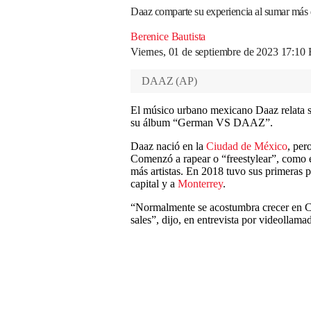
Daaz comparte su experiencia al sumar más 
Berenice Bautista
Viernes, 01 de septiembre de 2023 17:1
DAAZ
(
AP
)
El músico urbano mexicano Daaz relata su
su álbum “German VS DAAZ”.
Daaz nació en la
Ciudad de México
, per
Comenzó a rapear o “freestylear”, como é
más artistas. En 2018 tuvo sus primeras p
capital y a
Monterrey
.
“Normalmente se acostumbra crecer en Ca
sales”, dijo, en entrevista por videollam