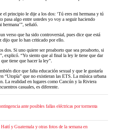
el principio le dije a los dos: ‘Tú eres mi hermana y tú
o pasa algo entre ustedes yo voy a seguir haciendo
mi hermana’”, señaló.
un verso que ha sido controversial, pues dice que está
 dijo que lo han criticado por ello.
os dos. Si uno quiere ser proaborto que sea proaborto, si
, explicó. “Yo siento que al final la ley le tiene que dar
 que tiene que hacer la ley”.
bién dice que falta educación sexual y que le gustaría
 en “Utopía” que no existieran las ETS. La música urbana
ción. La realidad en lugares como Cancún y la Riviera
cuentros casuales, es diferente.
tingencia ante posibles fallas eléctricas por tormenta
 Haití y Guatemala y otras fotos de la semana en