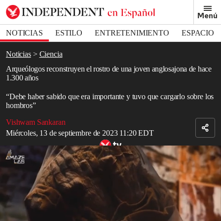
Removed from bookmarks
Menú
Close popover
Bookmark popover
NOTICIAS
ESTILO
ENTRETENIMIENTO
ESPACIO
DEPORTES
Noticias
Ciencia
Arqueólogos reconstruyen el rostro de una joven anglosajona de hace
1.300 años
“Debe haber sabido que era importante y tuvo que cargarlo sobre los
hombros”
Vishwam Sankaran
Miércoles, 13 de septiembre de 2023 11:20 EDT
Vídeo relacionado: Arqueólogos descubren un “taller de
momificación” en una excavación de la antigua Saqqara
Los arqueólogos reconstruyeron el rostro y el estilo de vida de una
mujer anglosajona de 16 años de “élite” enterrada en el
Reino
Unido
en el siglo VII con una cruz de oro y granate.