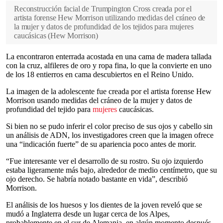
Reconstrucción facial de Trumpington Cross creada por el
artista forense Hew Morrison utilizando medidas del cráneo de
la mujer y datos de profundidad de los tejidos para mujeres
caucásicas
(
Hew Morrison
)
La encontraron enterrada acostada en una cama de madera tallada
con la cruz, alfileres de oro y ropa fina, lo que la convierte en uno
de los 18 entierros en cama descubiertos en el Reino Unido.
La imagen de la adolescente fue creada por el artista forense Hew
Morrison usando medidas del cráneo de la mujer y datos de
profundidad del tejido para
mujeres
caucásicas.
Si bien no se pudo inferir el color preciso de sus ojos y cabello sin
un análisis de ADN, los investigadores creen que la imagen ofrece
una “indicación fuerte” de su apariencia poco antes de morir.
“Fue interesante ver el desarrollo de su rostro. Su ojo izquierdo
estaba ligeramente más bajo, alrededor de medio centímetro, que su
ojo derecho. Se habría notado bastante en vida”, describió
Morrison.
El análisis de los huesos y los dientes de la joven reveló que se
mudó a Inglaterra desde un lugar cerca de los Alpes,
probablemente en el sur de Alemania, en algún momento después