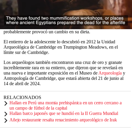
La imagen de la adolescente, reconstruida tras el análisis de su
cráneo enterrado cerca de
Cambridge
, se exhibirá públicamente por
primera vez el 21 de junio.
La nueva evidencia de los arqueólogos de Cambridge sugiere que
se mudó a
Inglaterra
desde Europa Central cuando era niña, lo que
0
probablemente provocó un cambio en su dieta.
seconds
of
El entierro de la adolescente lo descubrió en 2012 la Unidad
0
Arqueológica de Cambridge en Trumpington Meadows, en el
seconds
límite sur de Cambridge.
Los arqueólogos también encontraron una cruz de oro y granate
increíblemente rara en su entierro, que dijeron que se revelará en
una nueva e importante exposición en el Museo de
Arqueología
y
Antropología de Cambridge, que estará abierta del 21 de junio al
14 de abril de 2024.
RELACIONADOS
Hallan en Perú una momia prehispánica en un cerro cercano a
un campo de fútbol de la capital
Hallan barco japonés que se hundió en la II Guerra Mundial
Añejo restaurante resalta renacimiento arqueológico de Irak